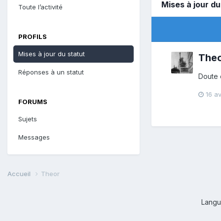
Mises à jour d
Toute l’activité
PROFILS
Mises à jour du statut
The
Réponses à un statut
Doute d
16 av
FORUMS
Sujets
Messages
Accueil
Theor
Lang