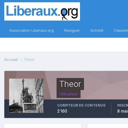
Association Liberaux.org
Naviguer
Activité
Classe
Accueil
Theor
Theor
Utilisateur
COMPTEUR DE CONTENUS
INSC
2 160
8 mai