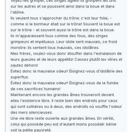
Voyez-les grimper, ces singes agiles! Ils grimpent les uns
sur les autres et se poussent ainsi dans la boue et dans
l'abîme.
Ils veulent tous s'approcher du trône: c'est leur folie, -
comme si le bonheur était sur le trône! Souvent la boue est
sur le trône - et souvent aussi le trône est dans la boue.
Ils m'apparaissent tous comme des fous, des singes
grimpeurs et impétueux. Leur idole sent mauvais, ce froid
monstre: ils sentent tous mauvais, ces idolâtres.
Mes frères, voulez-vous donc étouffer dans l'exhalaison de
leurs gueules et de leurs appétits! Cassez plutôt les vitres et
sautez dehors!
Évitez donc la mauvaise odeur! Éloignez-vous d'idolâtrie des
superflus.
Évitez donc la mauvaise odeur! Éloignez-vous de la fumée
de ces sacrifices humains!
Maintenant encore les grandes âmes trouveront devant
elles l'existence libre. Il reste bien des endroits pour ceux
qui sont solitaires ou à deux, des endroits où souffle l'odeur
des mers silencieuses.
Une vie libre reste ouverte aux grandes âmes. En vérité,
celui qui possède peu est d'autant moins possédé: bénie
soit la petite pauvreté.