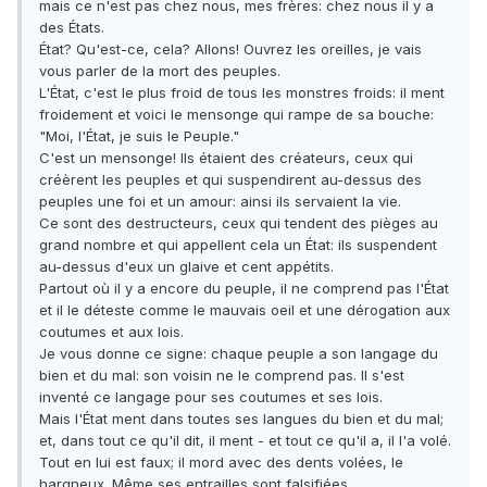
mais ce n'est pas chez nous, mes frères: chez nous il y a
des États.
État? Qu'est-ce, cela? Allons! Ouvrez les oreilles, je vais
vous parler de la mort des peuples.
L'État, c'est le plus froid de tous les monstres froids: il ment
froidement et voici le mensonge qui rampe de sa bouche:
"Moi, l'État, je suis le Peuple."
C'est un mensonge! Ils étaient des créateurs, ceux qui
créèrent les peuples et qui suspendirent au-dessus des
peuples une foi et un amour: ainsi ils servaient la vie.
Ce sont des destructeurs, ceux qui tendent des pièges au
grand nombre et qui appellent cela un État: ils suspendent
au-dessus d'eux un glaive et cent appétits.
Partout où il y a encore du peuple, il ne comprend pas l'État
et il le déteste comme le mauvais oeil et une dérogation aux
coutumes et aux lois.
Je vous donne ce signe: chaque peuple a son langage du
bien et du mal: son voisin ne le comprend pas. Il s'est
inventé ce langage pour ses coutumes et ses lois.
Mais l'État ment dans toutes ses langues du bien et du mal;
et, dans tout ce qu'il dit, il ment - et tout ce qu'il a, il l'a volé.
Tout en lui est faux; il mord avec des dents volées, le
hargneux. Même ses entrailles sont falsifiées.