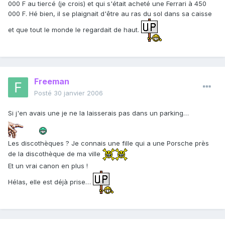
000 F au tiercé (je crois) et qui s'était acheté une Ferrari à 450
000 F. Hé bien, il se plaignait d'être au ras du sol dans sa caisse
et que tout le monde le regardait de haut.
Freeman
Posté
30 janvier 2006
Si j'en avais une je ne la laisserais pas dans un parking…
Les discothèques ? Je connais une fille qui a une Porsche près
de la discothèque de ma ville
Et un vrai canon en plus !
Hélas, elle est déjà prise…