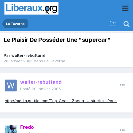
La Taverne
Le Plaisir De Posséder Une "supercar"
Par
walter-rebuttand
28 janvier 2006
dans
La Taverne
walter-rebuttand
Posté
28 janvier 2006
http://media.putfile.com/Top-Gear—Zonda-…-stuck-in-Paris
Fredo