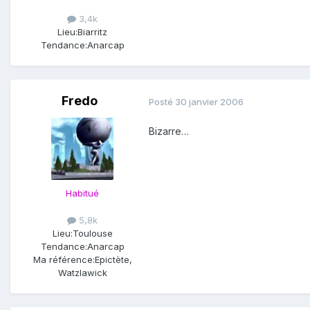
3,4k
Lieu:
Biarritz
Tendance:
Anarcap
Fredo
Posté
30 janvier 2006
Bizarre…
Habitué
5,8k
Lieu:
Toulouse
Tendance:
Anarcap
Ma référence:
Epictète,
Watzlawick