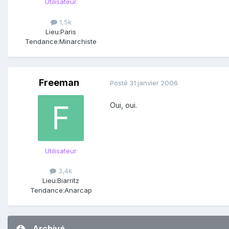
Utilisateur
1,5k
Lieu:
Paris
Tendance:
Minarchiste
Freeman
Posté
31 janvier 2006
Oui, oui.
Utilisateur
3,4k
Lieu:
Biarritz
Tendance:
Anarcap
Archivé