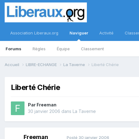
Association Liberaux.org
Naviguer
Activité
Classe
Forums
Règles
Équipe
Classement
Accueil
LIBRE-ECHANGE
La Taverne
Liberté Chérie
Liberté Chérie
Par
Freeman
30 janvier 2006
dans
La Taverne
Freeman
Posté
30 janvier 2006