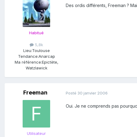
Des ordis différents, Freeman ? Mais
Habitué
5,8k
Lieu:
Toulouse
Tendance:
Anarcap
Ma référence:
Epictète,
Watzlawick
Freeman
Posté
30 janvier 2006
Oui. Je ne comprends pas pourquo
Utilisateur