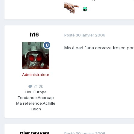
h16
Posté
30 janvier 2006
Mis à part "una cerveza fresco por
Administrateur
71,3k
Lieu:
Europe
Tendance:
Anarcap
Ma référence:
Achille
Talon
pierreyves
Posté
30 janvier 2006