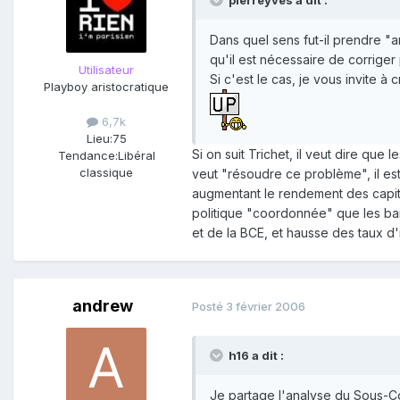
Dans quel sens fut-il prendre "ano
qu'il est nécessaire de corrige
Utilisateur
Si c'est le cas, je vous invite à
Playboy aristocratique
6,7k
Lieu:
75
Si on suit Trichet, il veut dire qu
Tendance:
Libéral
classique
veut "résoudre ce problème", il est
augmentant le rendement des capitau
politique "coordonnée" que les banq
et de la BCE, et hausse des taux d
andrew
Posté
3 février 2006
h16 a dit :
Je partage l'analyse du Sous-