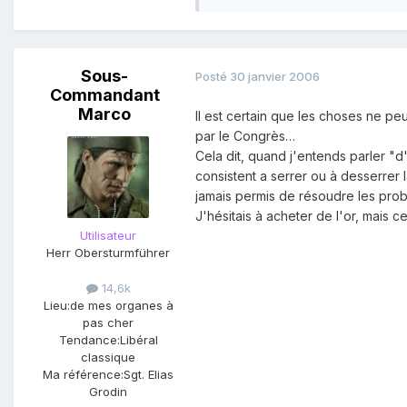
Sous-
Posté
30 janvier 2006
Commandant
Marco
Il est certain que les choses ne pe
par le Congrès…
Cela dit, quand j'entends parler "d
consistent a serrer ou à desserrer l
jamais permis de résoudre les prob
J'hésitais à acheter de l'or, mais 
Utilisateur
Herr Obersturmführer
14,6k
Lieu:
de mes organes à
pas cher
Tendance:
Libéral
classique
Ma référence:
Sgt. Elias
Grodin