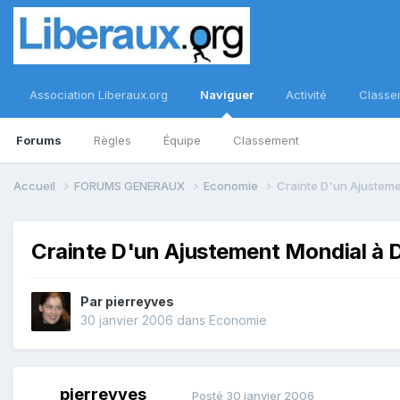
Association Liberaux.org
Naviguer
Activité
Classe
Forums
Règles
Équipe
Classement
Accueil
FORUMS GENERAUX
Economie
Crainte D'un Ajusteme
Crainte D'un Ajustement Mondial à 
Par
pierreyves
30 janvier 2006
dans
Economie
pierreyves
Posté
30 janvier 2006