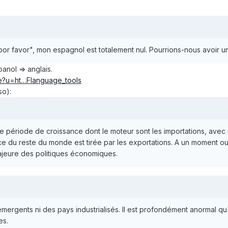
por favor", mon espagnol est totalement nul. Pourrions-nous avoir 
anol => anglais.
ate?u=ht…Flanguage_tools
so):
e période de croissance dont le moteur sont les importations, avec 
ance du reste du monde est tirée par les exportations. A un moment ou
ajeure des politiques économiques.
émergents ni des pays industrialisés. Il est profondément anormal qu
es.