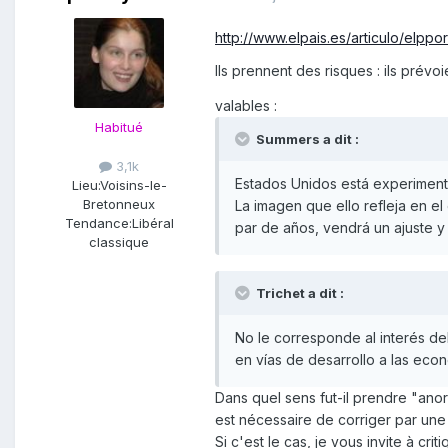
http://www.elpais.es/articulo/elpp
Ils prennent des risques : ils prév
valables :
Habitué
Summers a dit :
3,1k
Estados Unidos está experiment
Lieu:
Voisins-le-
Bretonneux
La imagen que ello refleja en e
Tendance:
Libéral
par de años, vendrá un ajuste y
classique
Trichet a dit :
No le corresponde al interés de
en vías de desarrollo a las econ
Dans quel sens fut-il prendre "anorma
est nécessaire de corriger par une
Si c'est le cas, je vous invite à cr