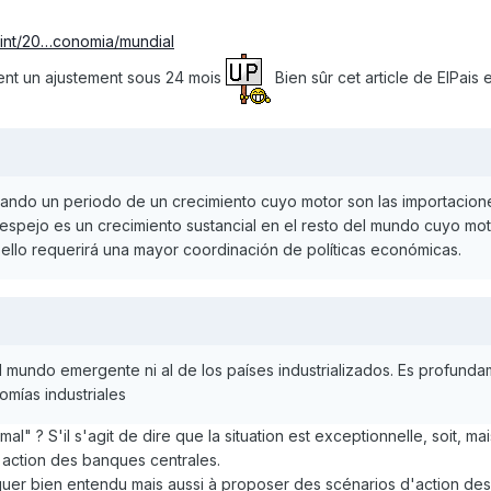
orint/20…conomia/mundial
oient un ajustement sous 24 mois
Bien sûr cet article de ElPais 
ando un periodo de un crecimiento cuyo motor son las importacion
l espejo es un crecimiento sustancial en el resto del mundo cuyo mo
 ello requerirá una mayor coordinación de políticas económicas.
l mundo emergente ni al de los países industrializados. Es profun
omías industriales
l" ? S'il s'agit de dire que la situation est exceptionnelle, soit, mais 
 action des banques centrales.
itiquer bien entendu mais aussi à proposer des scénarios d'action des