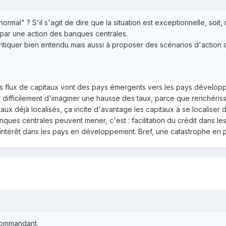
rmal" ? S'il s'agit de dire que la situation est exceptionnelle, soit, m
r par une action des banques centrales.
 critiquer bien entendu mais aussi à proposer des scénarios d'action 
e les flux de capitaux vont des pays émergents vers les pays dévelop
 difficilement d'imaginer une hausse des taux, parce que renchériss
x déjà localisés, ça incite d'avantage les capitaux à se localiser da
ues centrales peuvent mener, c'est : facilitation du crédit dans les
'intérêt dans les pays en développement. Bref, une catastrophe en 
Commandant.