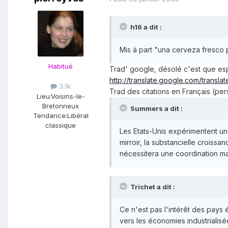
h16 a dit :
Mis à part "una cerveza fresco 
Habitué
Trad' google, désolé c'est que esp
http://translate.google.com/transl
3,1k
Trad des citations en Français (per
Lieu:
Voisins-le-
Bretonneux
Summers a dit :
Tendance:
Libéral
classique
Les Etats-Unis expérimentent un
mirroir, la substancielle croiss
nécessitera une coordination m
Trichet a dit :
Ce n'est pas l'intérêt des pays 
vers les économies industrialisé