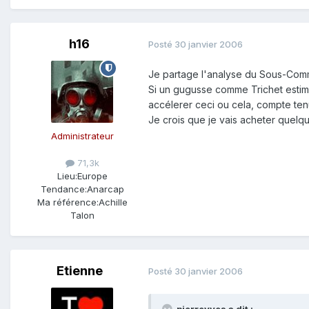
h16
Posté
30 janvier 2006
Je partage l'analyse du Sous-Com
Si un gugusse comme Trichet estime
accélerer ceci ou cela, compte tenu
Je crois que je vais acheter quelque
Administrateur
71,3k
Lieu:
Europe
Tendance:
Anarcap
Ma référence:
Achille
Talon
Etienne
Posté
30 janvier 2006
pierreyves a dit :