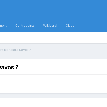
ment
Contrepoints
Wikiberal
Clubs
nt Mondial à Davos ?
Davos ?