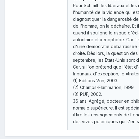
Pour Schmitt, les libéraux et le
l'humanité de la violence qui est
diagnostiquer la dangerosité de
de l'homme, on la déchaîne. Et il
quand il souligne le risque d'éc
autoritaire et xénophobe. Car il 
d'une démocratie débarrassée de
droite. Dès lors, la question de
septembre, les Etats-Unis sont d
Car, si l'on prétend que l'état 
tribunaux d'exception, le «trai
(1) Editions Vrin, 2003.
(2) Champs-Flammarion, 1999.
(3) PUF, 2002.
36 ans. Agrégé, docteur en phi
normale supérieure. Il est spéci
il tire les enseignements de l'
des vives polémiques qui s'en s