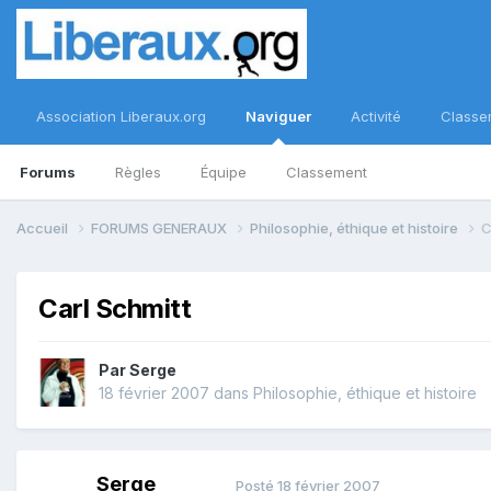
Association Liberaux.org
Naviguer
Activité
Classe
Forums
Règles
Équipe
Classement
Accueil
FORUMS GENERAUX
Philosophie, éthique et histoire
C
Carl Schmitt
Par
Serge
18 février 2007
dans
Philosophie, éthique et histoire
Serge
Posté
18 février 2007