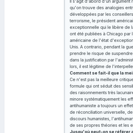
Il s'agit d'abord d'un argument r
qu'on trouve des analogies entr
développées par les conseiller
terrorisme, le président américai
exceptionnelle qui le libère de l
ont été publiées à Chicago par le
américaine de l'état d'exceptio
Unis. A contrario, pendant la gu
prendre le risque de suspendre 
dans la justification par l'admi
lors, il est légitime de l'interp
Comment se fait-il que la meil
Ce n'est pas la meilleure critiqu
formule qui ont séduit des sensi
des raisonnements très lacunaire
minore systématiquement les effet
antihumaniste a toujours un effe
de réconciliation universelle, d
discours humanistes, l'antihuman
de ses propres théories et les 
Jusqu'où peut-on se référer 