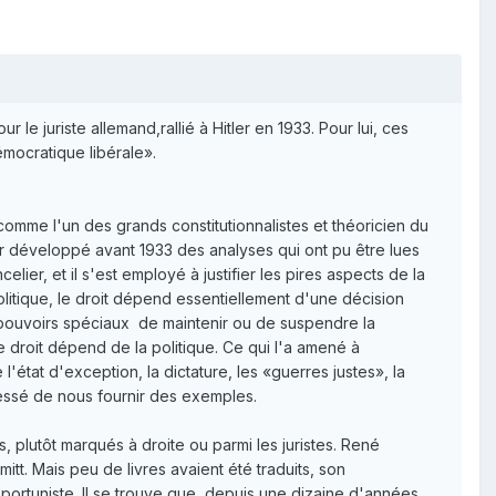
juriste allemand,rallié à Hitler en 1933. Pour lui, ces
émocratique libérale».
 comme l'un des grands constitutionnalistes et théoricien du
ir développé avant 1933 des analyses qui ont pu être lues
celier, et il s'est employé à justifier les pires aspects de la
olitique, le droit dépend essentiellement d'une décision
pouvoirs spéciaux ­ de maintenir ou de suspendre la
Le droit dépend de la politique. Ce qui l'a amené à
'état d'exception, la dictature, les «guerres justes», la
 cessé de nous fournir des exemples.
, plutôt marqués à droite ou parmi les juristes. René
itt. Mais peu de livres avaient été traduits, son
ortuniste. Il se trouve que, depuis une dizaine d'années,