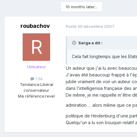
10 months later...
roubachov
Posté
30 décembre 2007
Serge a dit :
Cela fait longtemps que les Etats
Utilisateur
Un auteur que j'ai lu avec beaucoup 
J'avais été beaucoup frappé à l'é
1,6k
jubile vraiment de voir un auteur c
Tendance:
Libéral
dans l'intelligensia française des 
conservateur
De même, je me rappelle m'être dit
Ma référence:
revel
admiration … alors même que ce patr
politique de Hindenburg d'une part
Quelqu'un a lu son bouquin relatif