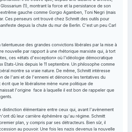
lossarium (1), montrant la force et la persistance de son
 d'extrême gauche comme Gorgio Agamben, Toni Negri (mais
ar. Ces penseurs ont trouvé chez Schmitt des outils pour
manifeste depuis la chute du mur de Berlin. C'est un peu Carl
on talentueuse des grandes convictions libérales par la mise à
re nouvelle par rapport à une rhétorique marxiste qui, à tort
-limites, ces «états d'exception» où l'idéologie démocratique
 aux Etats-Unis depuis le 11 septembre. Un philosophe comme
 libéral montre sa vraie nature. De même, Schmitt intéresse
on de l'ami et de l'ennemi et dénonce les tentatives du
tt écrit que le libéralisme mène «une politique de
naissait l'origine ­ face à laquelle il est bon de rappeler que
rgents.
ne distinction élémentaire entre ceux qui, avant l'avènement
n'ont dû leur carrière éphémère qu'au régime. Schmitt
emier plan, y compris par ses détracteurs. Bien sûr, il
accession au pouvoir. Une fois les nazis devenus la nouvelle