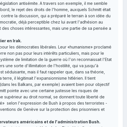
 législation antisémite. A travers son exemple, il me semble
ord, le rejet des droits de l'homme, auxquels Schmitt était
contre la discussion, qui a préparé le terrain à son idée du
ocratie, déjà perceptible chez lui avant l'adhésion au
rit des choses intéressantes, mais une partie de sa pensée a
er en Irak.
e pour les démocraties libérales. Leur «humanisme» proclamé
rre non pas pour leurs intérêts particuliers, mais pour le
ystème de limitation de la guerre où l'on reconnaissait l'Etat
une sorte d'illimitation de l'hostilité, qui va jusqu'à
est séduisante, mais il faut rappeler que, dans sa théorie,
rre, il légitimait l'expansionnisme hitlérien. Il tient
(dans les Balkans, par exemple) avaient bien pour objectif
itt pointe avec une certaine justesse les risques de
 supérieur au droit normal, se donnent toute liberté de
té» ­ selon l'expression de Bush à propos des terroristes ­
nventions de Genève sur la protection des prisonniers et
vateurs américains et de l'administration Bush.