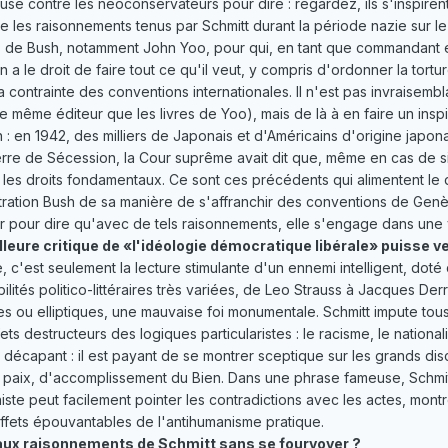
usé contre les néoconservateurs pour dire : regardez, ils s'inspirent
e les raisonnements tenus par Schmitt durant la période nazie sur l
s de Bush, notamment John Yoo, pour qui, en tant que commandant 
n a le droit de faire tout ce qu'il veut, y compris d'ordonner la tortu
a contrainte des conventions internationales. Il n'est pas invraisembl
 même éditeur que les livres de Yoo), mais de là à en faire un inspirat
n : en 1942, des milliers de Japonais et d'Américains d'origine japo
erre de Sécession, la Cour suprême avait dit que, même en cas de si
les droits fondamentaux. Ce sont ces précédents qui alimentent le 
nistration Bush de sa manière de s'affranchir des conventions de Gen
eller pour dire qu'avec de tels raisonnements, elle s'engage dans une 
leure critique de «l'idéologie démocratique libérale» puisse ven
e, c'est seulement la lecture stimulante d'un ennemi intelligent, doté
bilités politico-littéraires très variées, de Leo Strauss à Jacques D
s ou elliptiques, une mauvaise foi monumentale. Schmitt impute tous
s destructeurs des logiques particularistes : le racisme, le national
t décapant : il est payant de se montrer sceptique sur les grands d
e paix, d'accomplissement du Bien. Dans une phrase fameuse, Schmitt d
iste peut facilement pointer les contradictions avec les actes, montr
effets épouvantables de l'antihumanisme pratique.
aux raisonnements de Schmitt sans se fourvoyer ?