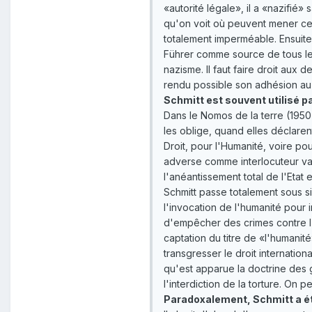
«autorité légale», il a «nazifié»
qu'on voit où peuvent mener cer
totalement imperméable. Ensuite,
Führer comme source de tous les
nazisme. Il faut faire droit aux
rendu possible son adhésion au
Schmitt est souvent utilisé pa
Dans le Nomos de la terre (1950
les oblige, quand elles déclarent
Droit, pour l'Humanité, voire pou
adverse comme interlocuteur valab
l'anéantissement total de l'Etat 
Schmitt passe totalement sous sile
l'invocation de l'humanité pour
d'empêcher des crimes contre l'
captation du titre de «l'humani
transgresser le droit internatio
qu'est apparue la doctrine des 
l'interdiction de la torture. On p
Paradoxalement, Schmitt a ét