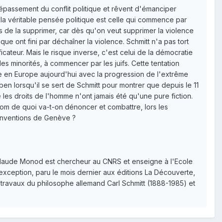
 dépassement du conflit politique et rêvent d'émanciper
i, la véritable pensée politique est celle qui commence par
s de la supprimer, car dès qu'on veut supprimer la violence
que ont fini par déchaîner la violence. Schmitt n'a pas tort
icateur. Mais le risque inverse, c'est celui de la démocratie
des minorités, à commencer par les juifs. Cette tentation
re en Europe aujourd'hui avec la progression de l'extrême
en lorsqu'il se sert de Schmitt pour montrer que depuis le 11
 les droits de l'homme n'ont jamais été qu'une pure fiction.
 nom de quoi va-t-on dénoncer et combattre, lors les
Conventions de Genève ?
Claude Monod est chercheur au CNRS et enseigne à l'Ecole
l'exception, paru le mois dernier aux éditions La Découverte,
 travaux du philosophe allemand Carl Schmitt (1888-1985) et