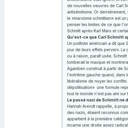
de nouvelles oeuvres de Carl Sch
antisémitisme. Or dernièrement
le «marxisme schmittien» est un
penser les limites de ce que l'o
Schmitt après Karl Marx et cert
Qu'est-ce que Carl Schmitt 
Un politiste américain a dit que 
jour de leurs effets pervers. La
ou à raison, paraît usée. Schmitt
tomberait le masque et montrera
Agamben construit à partir de Sch
l'extrême gauche quand, dans le 
libéralisme de noyer les conflits
dépolitisation» ­ une formule repr
tout le monde n'est pas ami sur t
Le passé nazi de Schmitt ne d
Hannah Arendt rappelle, à propos
des nazis, étaient reconnus com
appartient à la première catégor
incarne une droite assez radical