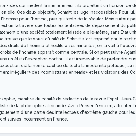
s marxistes commettent la même erreur : ils projettent un horizon de
 en elle. Ces deux objectifs, Schmitt les juge inaccessibles. Pour lu
 l'homme pour l'homme, puis qui tente de la réguler. Mais surtout pa
 est un fait avéré que toutes les tentatives de dépassement du politi
latement d'une société totalement laissée à elle-même, sans Etat unif
se trouve que le souci d'unité de Schmitt s'est exprimé par le rejet 
s droits de l'homme et hostile à ses minorités, on la voit à l'oeuv
s droits de l'homme apparaît comme centrale. Si on peut suivre Agamb
ans un état d'exception continu, il est irrecevable de prétendre que
d'exception est la norme cachée de toute la modernité politique, au
tement irrégulier» des «combattants ennemis» et les violations des 
losophie, membre du comité de rédaction de la revue Esprit, Jean-
aliste de la philosophie allemande. Avec Penser l'ennemi, affronter 
engouement d'une partie des intellectuels d'extrême gauche pour les
ont suivies, notamment en France.