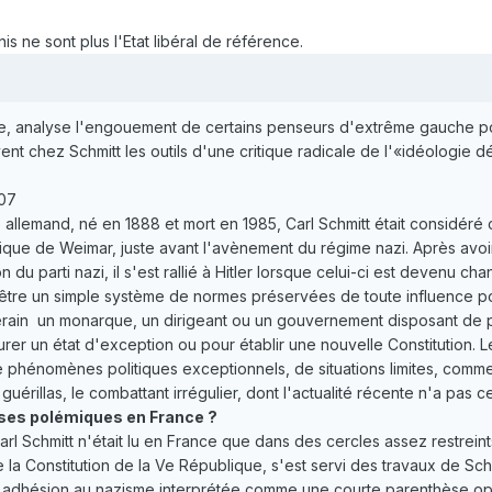
is ne sont plus l'Etat libéral de référence.
analyse l'engouement de certains penseurs d'extrême gauche pour le 
nt chez Schmitt les outils d'une critique radicale de l'«idéologie d
007
e allemand, né en 1888 et mort en 1985, Carl Schmitt était considéré
lique de Weimar, juste avant l'avènement du régime nazi. Après avo
du parti nazi, il s'est rallié à Hitler lorsque celui-ci est devenu chan
n d'être un simple système de normes préservées de toute influence p
verain ­ un monarque, un dirigeant ou un gouvernement disposant de 
aurer un état d'exception ou pour établir une nouvelle Constitution. 
e phénomènes politiques exceptionnels, de situations limites, comme l
guérillas, le combattant irrégulier, dont l'actualité récente n'a pas
enses polémiques en France ?
l Schmitt n'était lu en France que dans des cercles assez restreints
e la Constitution de la Ve République, s'est servi des travaux de Schm
on adhésion au nazisme interprétée comme une courte parenthèse opp