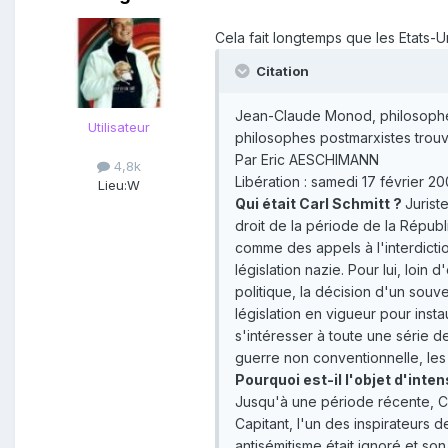
Cela fait longtemps que les Etats-Un
Citation
Jean-Claude Monod, philosophe, 
Utilisateur
philosophes postmarxistes trouve
Par Eric AESCHIMANN
4,8k
Libération : samedi 17 février 2
Lieu:
W
Qui était Carl Schmitt ?
Jurist
droit de la période de la Répub
comme des appels à l'interdiction 
législation nazie. Pour lui, loi
politique, la décision d'un sou
législation en vigueur pour inst
s'intéresser à toute une série d
guerre non conventionnelle, les 
Pourquoi est-il l'objet d'int
Jusqu'à une période récente, Car
Capitant, l'un des inspirateurs d
antisémitisme était ignoré et s