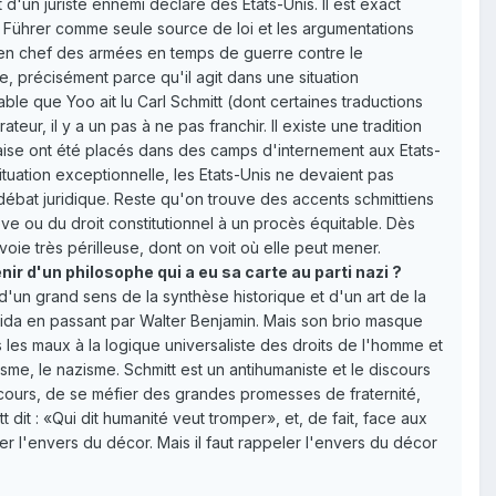
 d'un juriste ennemi déclaré des Etats-Unis. Il est exact
e Führer comme seule source de loi et les argumentations
en chef des armées en temps de guerre contre le
re, précisément parce qu'il agit dans une situation
able que Yoo ait lu Carl Schmitt (dont certaines traductions
eur, il y a un pas à ne pas franchir. Il existe une tradition
naise ont été placés dans des camps d'internement aux Etats-
tuation exceptionnelle, les Etats-Unis ne devaient pas
débat juridique. Reste qu'on trouve des accents schmittiens
ève ou du droit constitutionnel à un procès équitable. Dès
voie très périlleuse, dont on voit où elle peut mener.
ir d'un philosophe qui a eu sa carte au parti nazi ?
 d'un grand sens de la synthèse historique et d'un art de la
errida en passant par Walter Benjamin. Mais son brio masque
 les maux à la logique universaliste des droits de l'homme et
isme, le nazisme. Schmitt est un antihumaniste et le discours
iscours, de se méfier des grandes promesses de fraternité,
it : «Qui dit humanité veut tromper», et, de fait, face aux
er l'envers du décor. Mais il faut rappeler l'envers du décor