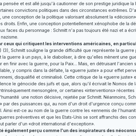
 sa pensée et est allé jusqu'à cautionner de son prestige juridique la
taines convictions politiques dans des circonstances extrêmes. D'ab
 une conception de la politique valorisant absolument la «décision» 
 droits. Enfin, une conception potentiellement xénophobe de la dém
 deux faces du personnage : Schmitt n'a pas toujours été nazi et a éc
 nazisme.
r ceux qui critiquent les interventions américaines, en particuli
) (3), Schmitt souligne la grande difficulté que représente la guerr
 la guerre à un pays, à le diaboliser, à dire qu'elles mènent une gue
r en finir avec la guerre, pour la Paix… Mais, en détruisant l'ancien s
le, y compris dans la défaite, la «guerre juste» a pour effet pervers 
ennemi, disqualifié et criminalisé. Cette critique de la «guerre juste» 
nce le génocide des juifs et que, alors qu'il écrivait le Nomos de la te
 intrinsèquement mensongère, or certaines «interventions» récentes 
humanité ­ une notion décisive, rejetée par Schmitt. Néanmoins, Schm
té» par des puissances qui, au nom d'un droit d'urgence conçu comme
nal. Ainsi est-ce au nom de la guerre contre les «ennemis de l'humani
guerres préventives et que les Etats-Unis se sont affranchis des co
eut parler d'un «droit international d'exception».
é également perçu comme l'un des inspirateurs des néoconser