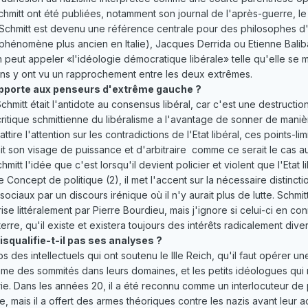
mitt ont été publiées, notamment son journal de l'après-guerre, le G
, Schmitt est devenu une référence centrale pour des philosophes
 phénomène plus ancien en Italie), Jacques Derrida ou Etienne Balib
n peut appeler «l'idéologie démocratique libérale» telle qu'elle se 
ains y ont vu un rapprochement entre les deux extrêmes.
apporte aux penseurs d'extrême gauche ?
Schmitt était l'antidote au consensus libéral, car c'est une destructi
 critique schmittienne du libéralisme a l'avantage de sonner de maniè
 attire l'attention sur les contradictions de l'Etat libéral, ces points
it son visage de puissance et d'arbitraire ­ comme ce serait le cas
mitt l'idée que c'est lorsqu'il devient policier et violent que l'Etat
Concept de politique (2), il met l'accent sur la nécessaire distincti
 sociaux par un discours irénique où il n'y aurait plus de lutte. Schmi
ise littéralement par Pierre Bourdieu, mais j'ignore si celui-ci en con
erre, qu'il existe et existera toujours des intérêts radicalement dive
isqualifie-t-il pas ses analyses ?
 des intellectuels qui ont soutenu le IIIe Reich, qu'il faut opérer u
me des sommités dans leurs domaines, et les petits idéologues qui 
ie. Dans les années 20, il a été reconnu comme un interlocuteur de pr
e, mais il a offert des armes théoriques contre les nazis avant leur 