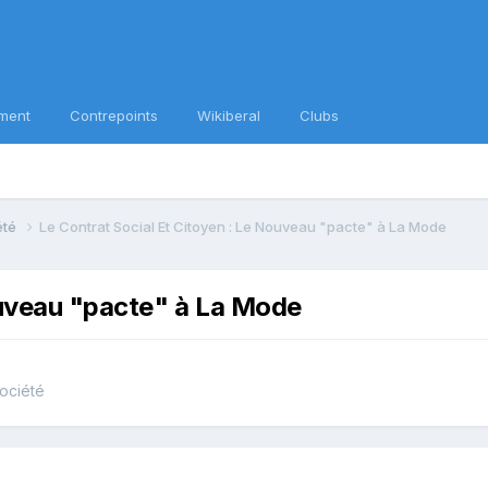
ment
Contrepoints
Wikiberal
Clubs
iété
Le Contrat Social Et Citoyen : Le Nouveau "pacte" à La Mode
ouveau "pacte" à La Mode
société