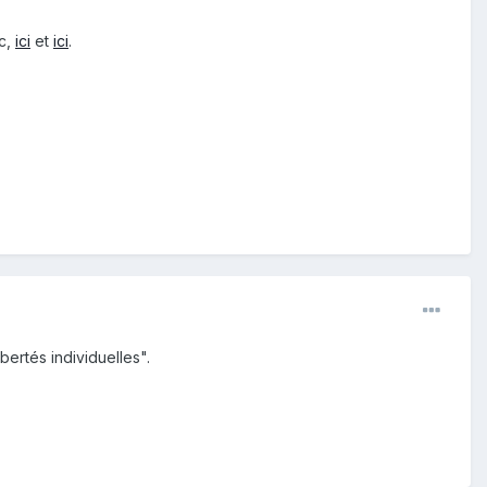
ec,
ici
et
ici
.
bertés individuelles".