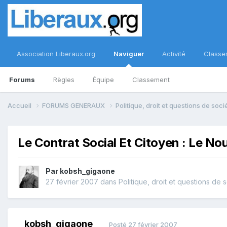
Association Liberaux.org
Naviguer
Activité
Classe
Forums
Règles
Équipe
Classement
Accueil
FORUMS GENERAUX
Politique, droit et questions de soc
Le Contrat Social Et Citoyen : Le N
Par
kobsh_gigaone
27 février 2007
dans
Politique, droit et questions de 
kobsh_gigaone
Posté
27 février 2007