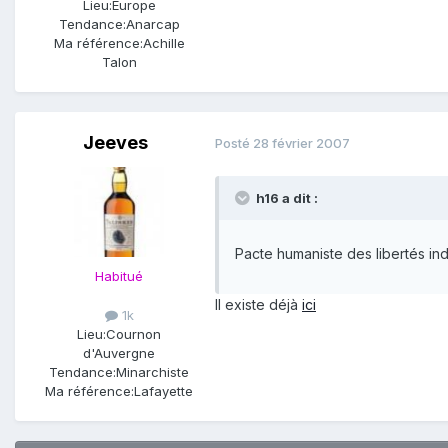
Lieu:
Europe
Tendance:
Anarcap
Ma référence:
Achille
Talon
Jeeves
Posté
28 février 2007
h16 a dit :
Pacte humaniste des libertés indi
Habitué
Il existe déjà
ici
1k
Lieu:
Cournon
d'Auvergne
Tendance:
Minarchiste
Ma référence:
Lafayette