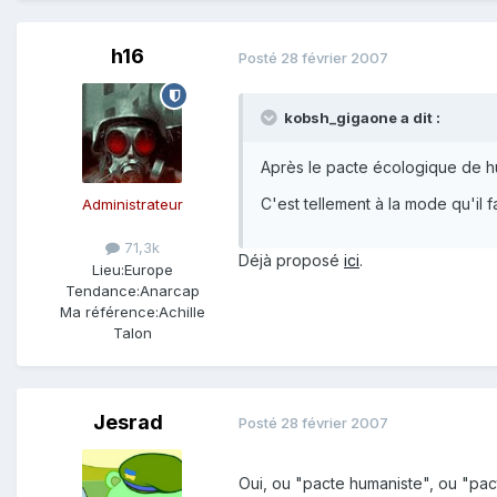
h16
Posté
28 février 2007
kobsh_gigaone a dit :
Après le pacte écologique de hul
C'est tellement à la mode qu'il 
Administrateur
71,3k
Déjà proposé
ici
.
Lieu:
Europe
Tendance:
Anarcap
Ma référence:
Achille
Talon
Jesrad
Posté
28 février 2007
Oui, ou "pacte humaniste", ou "pac