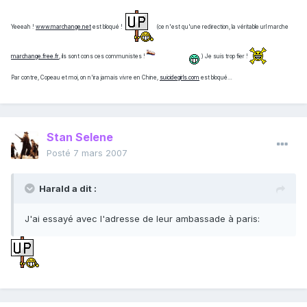
Yeeeah !
www.marchange.net
est bloqué !
(ce n'est qu'une redirection, la véritable url marche
marchange.free.fr,
ils sont cons ces communistes !
)
Je suis trop fier !
Par contre, Copeau et moi, on n'ira jamais vivre en Chine,
suicidegirls.com
est bloqué…
Stan Selene
Posté
7 mars 2007
Harald a dit :
J'ai essayé avec l'adresse de leur ambassade à paris: