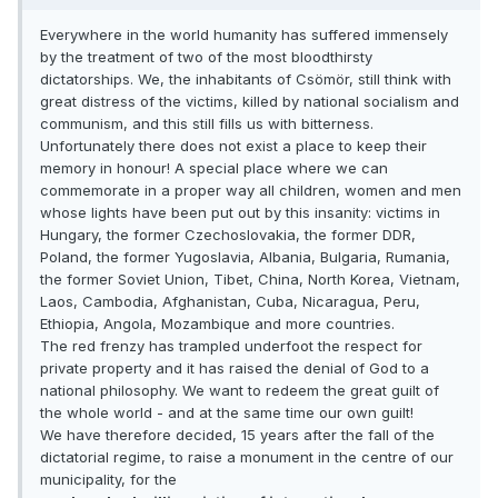
Everywhere in the world humanity has suffered immensely
by the treatment of two of the most bloodthirsty
dictatorships. We, the inhabitants of Csömör, still think with
great distress of the victims, killed by national socialism and
communism, and this still fills us with bitterness.
Unfortunately there does not exist a place to keep their
memory in honour! A special place where we can
commemorate in a proper way all children, women and men
whose lights have been put out by this insanity: victims in
Hungary, the former Czechoslovakia, the former DDR,
Poland, the former Yugoslavia, Albania, Bulgaria, Rumania,
the former Soviet Union, Tibet, China, North Korea, Vietnam,
Laos, Cambodia, Afghanistan, Cuba, Nicaragua, Peru,
Ethiopia, Angola, Mozambique and more countries.
The red frenzy has trampled underfoot the respect for
private property and it has raised the denial of God to a
national philosophy. We want to redeem the great guilt of
the whole world - and at the same time our own guilt!
We have therefore decided, 15 years after the fall of the
dictatorial regime, to raise a monument in the centre of our
municipality, for the