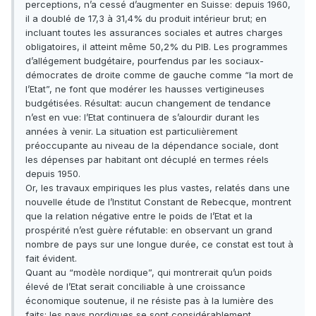
perceptions, n’a cessé d’augmenter en Suisse: depuis 1960,
il a doublé de 17,3 à 31,4% du produit intérieur brut; en
incluant toutes les assurances sociales et autres charges
obligatoires, il atteint même 50,2% du PIB. Les programmes
d’allégement budgétaire, pourfendus par les sociaux-
démocrates de droite comme de gauche comme “la mort de
l’Etat”, ne font que modérer les hausses vertigineuses
budgétisées. Résultat: aucun changement de tendance
n’est en vue: l’Etat continuera de s’alourdir durant les
années à venir. La situation est particulièrement
préoccupante au niveau de la dépendance sociale, dont
les dépenses par habitant ont décuplé en termes réels
depuis 1950.
Or, les travaux empiriques les plus vastes, relatés dans une
nouvelle étude de l’Institut Constant de Rebecque, montrent
que la relation négative entre le poids de l’Etat et la
prospérité n’est guère réfutable: en observant un grand
nombre de pays sur une longue durée, ce constat est tout à
fait évident.
Quant au “modèle nordique”, qui montrerait qu’un poids
élevé de l’Etat serait conciliable à une croissance
économique soutenue, il ne résiste pas à la lumière des
faits: les pays nordiques se sont considérablement