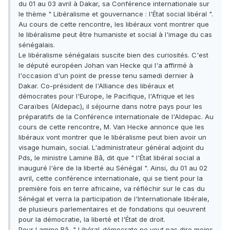
du 01 au 03 avril à Dakar, sa Conférence internationale sur
le thème " Libéralisme et gouvernance : l'État social libéral ".
Au cours de cette rencontre, les libéraux vont montrer que
le libéralisme peut être humaniste et social à l'image du cas
sénégalais.
Le libéralisme sénégalais suscite bien des curiosités. C'est
le député européen Johan van Hecke qui l'a affirmé à
l'occasion d'un point de presse tenu samedi dernier à
Dakar. Co-président de l'Alliance des libéraux et
démocrates pour l'Europe, le Pacifique, l'Afrique et les
Caraïbes (Aldepac), il séjourne dans notre pays pour les
préparatifs de la Conférence internationale de l'Aldepac. Au
cours de cette rencontre, M. Van Hecke annonce que les
libéraux vont montrer que le libéralisme peut bien avoir un
visage humain, social. L'administrateur général adjoint du
Pds, le ministre Lamine Bâ, dit que " l'État libéral social a
inauguré l'ère de la liberté au Sénégal ". Ainsi, du 01 au 02
avril, cette conférence internationale, qui se tient pour la
première fois en terre africaine, va réfléchir sur le cas du
Sénégal et verra la participation de l'Internationale libérale,
de plusieurs parlementaires et de fondations qui oeuvrent
pour la démocratie, la liberté et l'État de droit.
Pour Lamine Bâ, " Libéral-démocrate ne veut pas dire moins