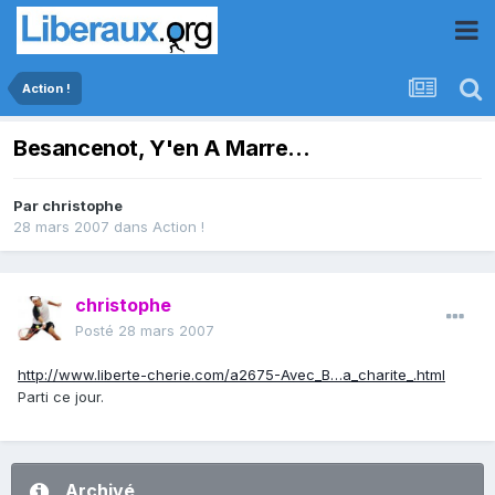
Action !
Besancenot, Y'en A Marre...
Par
christophe
28 mars 2007
dans
Action !
christophe
Posté
28 mars 2007
http://www.liberte-cherie.com/a2675-Avec_B…a_charite_.html
Parti ce jour.
Archivé