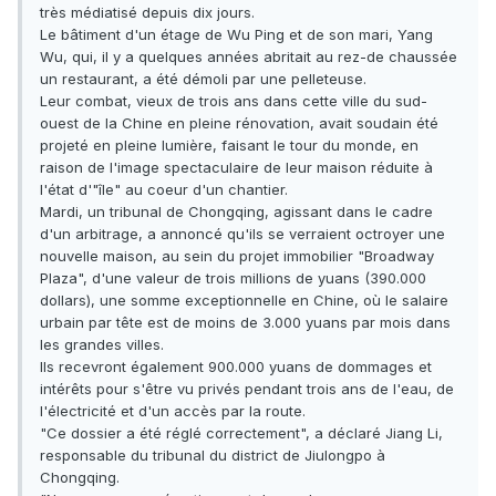
très médiatisé depuis dix jours.
Le bâtiment d'un étage de Wu Ping et de son mari, Yang
Wu, qui, il y a quelques années abritait au rez-de chaussée
un restaurant, a été démoli par une pelleteuse.
Leur combat, vieux de trois ans dans cette ville du sud-
ouest de la Chine en pleine rénovation, avait soudain été
projeté en pleine lumière, faisant le tour du monde, en
raison de l'image spectaculaire de leur maison réduite à
l'état d'"île" au coeur d'un chantier.
Mardi, un tribunal de Chongqing, agissant dans le cadre
d'un arbitrage, a annoncé qu'ils se verraient octroyer une
nouvelle maison, au sein du projet immobilier "Broadway
Plaza", d'une valeur de trois millions de yuans (390.000
dollars), une somme exceptionnelle en Chine, où le salaire
urbain par tête est de moins de 3.000 yuans par mois dans
les grandes villes.
Ils recevront également 900.000 yuans de dommages et
intérêts pour s'être vu privés pendant trois ans de l'eau, de
l'électricité et d'un accès par la route.
"Ce dossier a été réglé correctement", a déclaré Jiang Li,
responsable du tribunal du district de Jiulongpo à
Chongqing.