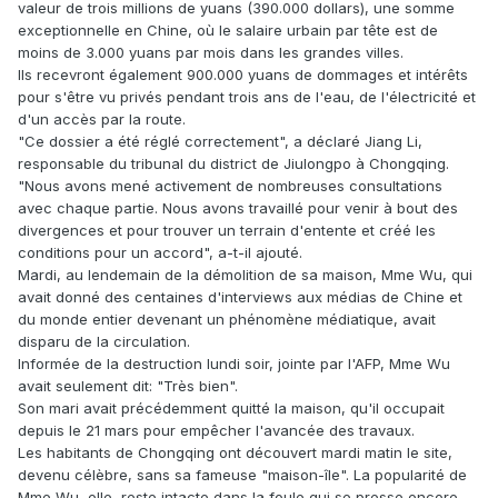
valeur de trois millions de yuans (390.000 dollars), une somme
exceptionnelle en Chine, où le salaire urbain par tête est de
moins de 3.000 yuans par mois dans les grandes villes.
Ils recevront également 900.000 yuans de dommages et intérêts
pour s'être vu privés pendant trois ans de l'eau, de l'électricité et
d'un accès par la route.
"Ce dossier a été réglé correctement", a déclaré Jiang Li,
responsable du tribunal du district de Jiulongpo à Chongqing.
"Nous avons mené activement de nombreuses consultations
avec chaque partie. Nous avons travaillé pour venir à bout des
divergences et pour trouver un terrain d'entente et créé les
conditions pour un accord", a-t-il ajouté.
Mardi, au lendemain de la démolition de sa maison, Mme Wu, qui
avait donné des centaines d'interviews aux médias de Chine et
du monde entier devenant un phénomène médiatique, avait
disparu de la circulation.
Informée de la destruction lundi soir, jointe par l'AFP, Mme Wu
avait seulement dit: "Très bien".
Son mari avait précédemment quitté la maison, qu'il occupait
depuis le 21 mars pour empêcher l'avancée des travaux.
Les habitants de Chongqing ont découvert mardi matin le site,
devenu célèbre, sans sa fameuse "maison-île". La popularité de
Mme Wu, elle, reste intacte dans la foule qui se presse encore