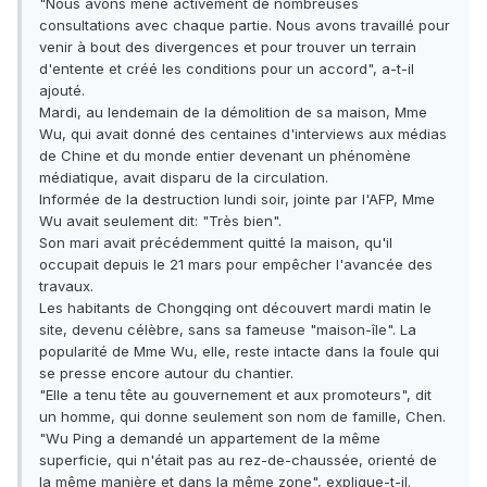
"Nous avons mené activement de nombreuses
consultations avec chaque partie. Nous avons travaillé pour
venir à bout des divergences et pour trouver un terrain
d'entente et créé les conditions pour un accord", a-t-il
ajouté.
Mardi, au lendemain de la démolition de sa maison, Mme
Wu, qui avait donné des centaines d'interviews aux médias
de Chine et du monde entier devenant un phénomène
médiatique, avait disparu de la circulation.
Informée de la destruction lundi soir, jointe par l'AFP, Mme
Wu avait seulement dit: "Très bien".
Son mari avait précédemment quitté la maison, qu'il
occupait depuis le 21 mars pour empêcher l'avancée des
travaux.
Les habitants de Chongqing ont découvert mardi matin le
site, devenu célèbre, sans sa fameuse "maison-île". La
popularité de Mme Wu, elle, reste intacte dans la foule qui
se presse encore autour du chantier.
"Elle a tenu tête au gouvernement et aux promoteurs", dit
un homme, qui donne seulement son nom de famille, Chen.
"Wu Ping a demandé un appartement de la même
superficie, qui n'était pas au rez-de-chaussée, orienté de
la même manière et dans la même zone", explique-t-il.