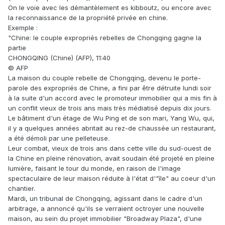
On le voie avec les démantèlement es kibboutz, ou encore avec
la reconnaissance de la propriété privée en chine.
Exemple :
"Chine: le couple expropriés rebelles de Chongqing gagne la
partie
CHONGQING (Chine) (AFP), 11:40
© AFP
La maison du couple rebelle de Chongqing, devenu le porte-
parole des expropriés de Chine, a fini par être détruite lundi soir
à la suite d'un accord avec le promoteur immobilier qui a mis fin à
un conflit vieux de trois ans mais très médiatisé depuis dix jours.
Le bâtiment d'un étage de Wu Ping et de son mari, Yang Wu, qui,
il y a quelques années abritait au rez-de chaussée un restaurant,
a été démoli par une pelleteuse.
Leur combat, vieux de trois ans dans cette ville du sud-ouest de
la Chine en pleine rénovation, avait soudain été projeté en pleine
lumière, faisant le tour du monde, en raison de l'image
spectaculaire de leur maison réduite à l'état d'"île" au coeur d'un
chantier.
Mardi, un tribunal de Chongqing, agissant dans le cadre d'un
arbitrage, a annoncé qu'ils se verraient octroyer une nouvelle
maison, au sein du projet immobilier "Broadway Plaza", d'une