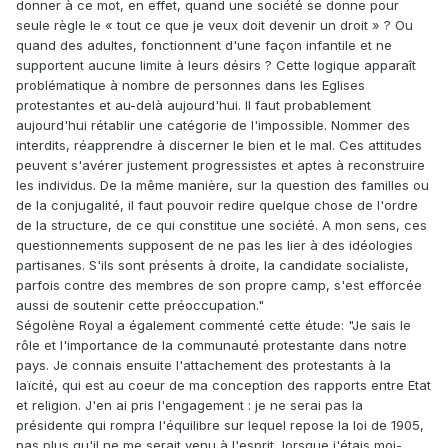
donner à ce mot, en effet, quand une société se donne pour
seule règle le « tout ce que je veux doit devenir un droit » ? Ou
quand des adultes, fonctionnent d'une façon infantile et ne
supportent aucune limite à leurs désirs ? Cette logique apparaît
problématique à nombre de personnes dans les Eglises
protestantes et au-delà aujourd'hui. Il faut probablement
aujourd'hui rétablir une catégorie de l'impossible. Nommer des
interdits, réapprendre à discerner le bien et le mal. Ces attitudes
peuvent s'avérer justement progressistes et aptes à reconstruire
les individus. De la même manière, sur la question des familles ou
de la conjugalité, il faut pouvoir redire quelque chose de l'ordre
de la structure, de ce qui constitue une société. A mon sens, ces
questionnements supposent de ne pas les lier à des idéologies
partisanes. S'ils sont présents à droite, la candidate socialiste,
parfois contre des membres de son propre camp, s'est efforcée
aussi de soutenir cette préoccupation."
Ségolène Royal a également commenté cette étude: "Je sais le
rôle et l'importance de la communauté protestante dans notre
pays. Je connais ensuite l'attachement des protestants à la
laïcité, qui est au coeur de ma conception des rapports entre Etat
et religion. J'en ai pris l'engagement : je ne serai pas la
présidente qui rompra l'équilibre sur lequel repose la loi de 1905,
pas plus qu'il ne me serait venu à l'esprit, lorsque j'étais moi-