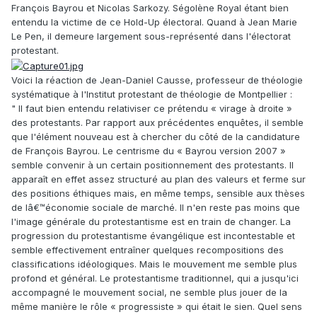
François Bayrou et Nicolas Sarkozy. Ségolène Royal étant bien
entendu la victime de ce Hold-Up électoral. Quand à Jean Marie
Le Pen, il demeure largement sous-représenté dans l'électorat
protestant.
Voici la réaction de Jean-Daniel Causse, professeur de théologie
systématique à l'Institut protestant de théologie de Montpellier :
" Il faut bien entendu relativiser ce prétendu « virage à droite »
des protestants. Par rapport aux précédentes enquêtes, il semble
que l'élément nouveau est à chercher du côté de la candidature
de François Bayrou. Le centrisme du « Bayrou version 2007 »
semble convenir à un certain positionnement des protestants. Il
apparaît en effet assez structuré au plan des valeurs et ferme sur
des positions éthiques mais, en même temps, sensible aux thèses
de lâ€™économie sociale de marché. Il n'en reste pas moins que
l'image générale du protestantisme est en train de changer. La
progression du protestantisme évangélique est incontestable et
semble effectivement entraîner quelques recompositions des
classifications idéologiques. Mais le mouvement me semble plus
profond et général. Le protestantisme traditionnel, qui a jusqu'ici
accompagné le mouvement social, ne semble plus jouer de la
même manière le rôle « progressiste » qui était le sien. Quel sens