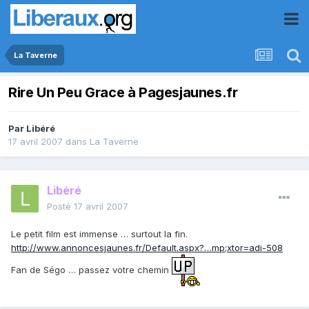
La Taverne
Rire Un Peu Grace à Pagesjaunes.fr
Par
Libéré
17 avril 2007
dans
La Taverne
Libéré
Posté
17 avril 2007
Le petit film est immense … surtout la fin.
http://www.annoncesjaunes.fr/Default.aspx?…mp;xtor=adi-508
Fan de Ségo … passez votre chemin