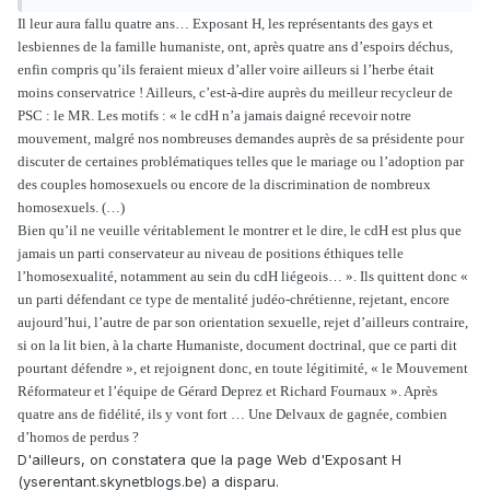
Il leur aura fallu quatre ans… Exposant H, les représentants des gays et
lesbiennes de la famille humaniste, ont, après quatre ans d’espoirs déchus,
enfin compris qu’ils feraient mieux d’aller voire ailleurs si l’herbe était
moins conservatrice ! Ailleurs, c’est-à-dire auprès du meilleur recycleur de
PSC : le MR. Les motifs : « le cdH n’a jamais daigné recevoir notre
mouvement, malgré nos nombreuses demandes auprès de sa présidente pour
discuter de certaines problématiques telles que le mariage ou l’adoption par
des couples homosexuels ou encore de la discrimination de nombreux
homosexuels. (…)
Bien qu’il ne veuille véritablement le montrer et le dire, le cdH est plus que
jamais un parti conservateur au niveau de positions éthiques telle
l’homosexualité, notamment au sein du cdH liégeois… ». Ils quittent donc «
un parti défendant ce type de mentalité judéo-chrétienne, rejetant, encore
aujourd’hui, l’autre de par son orientation sexuelle, rejet d’ailleurs contraire,
si on la lit bien, à la charte Humaniste, document doctrinal, que ce parti dit
pourtant défendre », et rejoignent donc, en toute légitimité, « le Mouvement
Réformateur et l’équipe de Gérard Deprez et Richard Fournaux ». Après
quatre ans de fidélité, ils y vont fort … Une Delvaux de gagnée, combien
d’homos de perdus ?
D'ailleurs, on constatera que la page Web d'Exposant H
(yserentant.skynetblogs.be) a disparu.