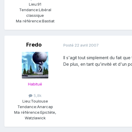
Lieu:
91
Tendance:
Libéral
classique
Ma référence:
Bastiat
Fredo
Posté
22 avril 2007
Il s'agit tout simplement du fait que
De plus, en tant qu'invité et d'un p
Habitué
5,8k
Lieu:
Toulouse
Tendance:
Anarcap
Ma référence:
Epictète,
Watzlawick