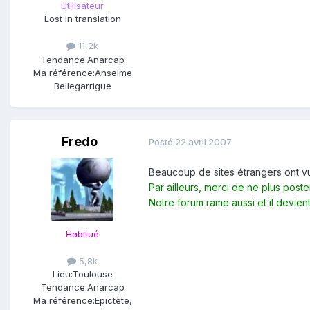
Utilisateur
Lost in translation
11,2k
Tendance:
Anarcap
Ma référence:
Anselme
Bellegarrigue
Fredo
Posté
22 avril 2007
Beaucoup de sites étrangers ont vu
Par ailleurs, merci de ne plus post
Notre forum rame aussi et il devient
Habitué
5,8k
Lieu:
Toulouse
Tendance:
Anarcap
Ma référence:
Epictète,