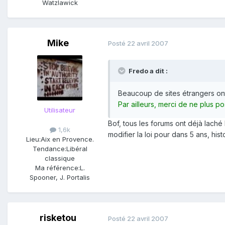
Watzlawick
Mike
Posté
22 avril 2007
Fredo a dit :
Beaucoup de sites étrangers ont
Par ailleurs, merci de ne plus p
Utilisateur
Bof, tous les forums ont déjà laché
1,6k
modifier la loi pour dans 5 ans, hi
Lieu:
Aix en Provence.
Tendance:
Libéral
classique
Ma référence:
L.
Spooner, J. Portalis
risketou
Posté
22 avril 2007