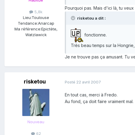
Habitué
Pourquoi pas. Mais d'ici là, tu veu
5,8k
Lieu:
Toulouse
risketou a dit :
Tendance:
Anarcap
Ma référence:
Epictète,
fonctionne.
Watzlawick
Très beau temps sur la Hongrie,
Je ne trouve pas ça amusant. Tu v
risketou
Posté
22 avril 2007
En tout cas, merci à Fredo.
Au fond, ça doit faire vraiment mal.
Nouveau
62