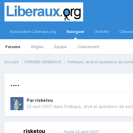
Association Liberaux.org
Naviguer
Activité
Classe
Forums
Règles
Équipe
Classement
Accueil
FORUMS GENERAUX
Politique, droit et questions de soc
....
Par
risketou
22 avril 2007
dans
Politique, droit et questions de soc
risketou
Posté
22 avril 2007