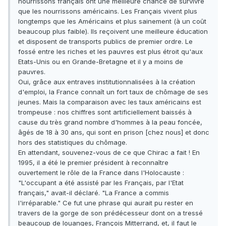
nourrissons français ont une meilleure chance de survivre
que les nourrissons américains. Les Français vivent plus
longtemps que les Américains et plus sainement (à un coût
beaucoup plus faible). Ils reçoivent une meilleure éducation
et disposent de transports publics de premier ordre. Le
fossé entre les riches et les pauvres est plus étroit qu'aux
Etats-Unis ou en Grande-Bretagne et il y a moins de
pauvres.
Oui, grâce aux entraves institutionnalisées à la création
d'emploi, la France connaît un fort taux de chômage de ses
jeunes. Mais la comparaison avec les taux américains est
trompeuse : nos chiffres sont artificiellement baissés à
cause du très grand nombre d'hommes à la peau foncée,
âgés de 18 à 30 ans, qui sont en prison [chez nous] et donc
hors des statistiques du chômage.
En attendant, souvenez-vous de ce que Chirac a fait ! En
1995, il a été le premier président à reconnaître
ouvertement le rôle de la France dans l'Holocauste :
"L'occupant a été assisté par les Français, par l'Etat
français," avait-il déclaré. "La France a commis
l'irréparable." Ce fut une phrase qui aurait pu rester en
travers de la gorge de son prédécesseur dont on a tressé
beaucoup de louanges, François Mitterrand, et, il faut le