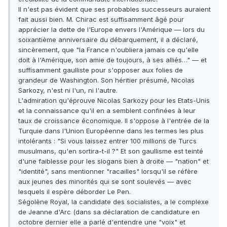
Il n'est pas évident que ses probables successeurs auraient
fait aussi bien. M. Chirac est suffisamment âgé pour
apprécier la dette de l'Europe envers l'Amérique — lors du
soixantième anniversaire du débarquement, il a déclaré,
sincèrement, que "la France n'oubliera jamais ce qu'elle
doit à l'Amérique, son amie de toujours, à ses alliés…" — et
suffisamment gaulliste pour s'opposer aux folies de
grandeur de Washington. Son héritier présumé, Nicolas
Sarkozy, n'est ni l'un, ni l'autre.
L'admiration qu'éprouve Nicolas Sarkozy pour les Etats-Unis
et la connaissance qu'il en a semblent confinées à leur
taux de croissance économique. Il s'oppose à l'entrée de la
Turquie dans l'Union Européenne dans les termes les plus
intolérants : "Si vous laissez entrer 100 millions de Turcs
musulmans, qu'en sortira-t-il ?" Et son gaullisme est teinté
d'une faiblesse pour les slogans bien à droite — "nation" et
"identité", sans mentionner "racailles" lorsqu'il se réfère
aux jeunes des minorités qui se sont soulevés — avec
lesquels il espère déborder Le Pen.
Ségolène Royal, la candidate des socialistes, a le complexe
de Jeanne d'Arc (dans sa déclaration de candidature en
octobre dernier elle a parlé d'entendre une "voix" et