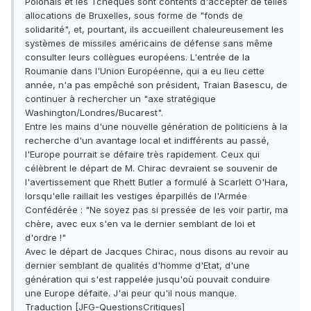
Polonais et les Tchèques sont contents d'accepter de telles
allocations de Bruxelles, sous forme de "fonds de
solidarité", et, pourtant, ils accueillent chaleureusement les
systèmes de missiles américains de défense sans même
consulter leurs collègues européens. L'entrée de la
Roumanie dans l'Union Européenne, qui a eu lieu cette
année, n'a pas empêché son président, Traian Basescu, de
continuer à rechercher un "axe stratégique
Washington/Londres/Bucarest".
Entre les mains d'une nouvelle génération de politiciens à la
recherche d'un avantage local et indifférents au passé,
l'Europe pourrait se défaire très rapidement. Ceux qui
célèbrent le départ de M. Chirac devraient se souvenir de
l'avertissement que Rhett Butler a formulé à Scarlett O'Hara,
lorsqu'elle raillait les vestiges éparpillés de l'Armée
Confédérée : "Ne soyez pas si pressée de les voir partir, ma
chère, avec eux s'en va le dernier semblant de loi et
d'ordre !"
Avec le départ de Jacques Chirac, nous disons au revoir au
dernier semblant de qualités d'homme d'Etat, d'une
génération qui s'est rappelée jusqu'où pouvait conduire
une Europe défaite. J'ai peur qu'il nous manque.
Traduction [JFG-QuestionsCritiques]