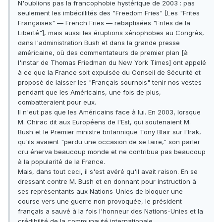
N'oublions pas la francophobie hystérique de 2003 : pas
seulement les imbécillités des "Freedom Fries" [Les "Frites
Françaises" — French Fries — rebaptisées "Frites de la
Liberté"], mais aussi les éruptions xénophobes au Congrès,
dans l'administration Bush et dans la grande presse
américaine, où des commentateurs de premier plan [à
l'instar de Thomas Friedman du New York Times] ont appelé
à ce que la France soit expulsée du Conseil de Sécurité et
proposé de laisser les "Français sournois" tenir nos vestes
pendant que les Américains, une fois de plus,
combatteraient pour eux.
Il n'eut pas que les Américains face à lui. En 2003, lorsque
M. Chirac dit aux Européens de l'Est, qui soutenaient M.
Bush et le Premier ministre britannique Tony Blair sur l'Irak,
qu'ils avaient "perdu une occasion de se taire," son parler
cru énerva beaucoup monde et ne contribua pas beaucoup
à la popularité de la France.
Mais, dans tout ceci, il s'est avéré qu'il avait raison. En se
dressant contre M. Bush et en donnant pour instruction à
ses représentants aux Nations-Unies de bloquer une
course vers une guerre non provoquée, le président
français a sauvé à la fois l'honneur des Nations-Unies et la
crédibilité de la communauté internationale.