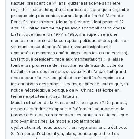
l'actuel président de 74 ans, quittera la scène sans être
regretté. Tout au long d'une carrière politique qui a enjambé
presque cinq décennies, durant laquelle il a été Maire de
Paris, Premier ministre (deux fois) et président pendant 12
ans, M. Chirac semble ne pas avoir accompli grand chose.
En tant que maire, de 1977 à 1995, il a supervisé à une
montée constante de la corruption politique et des pots-de-
vin municipaux (bien qu'à des niveaux insignifiants
comparés aux normes américaines dans les grandes villes).
En tant que président, face aux manifestations, il a laissé
tomber sa promesse de résoudre les défauts du code du
travail et ceux des services sociaux. Et il n'a pas fait grand
chose pour réparer les griefs des minorités françaises ou
les angoisses des jeunes. Des deux côtés de l'Atlantique, la
notice nécrologique politique de M. Chirac est écrite en
termes explicitement peu flatteurs.
Mais la situation de la France est-elle si grave ? De partout,
on peut entendre des appels à "réformer" pour amener la
France à être plus en ligne avec les pratiques et la politique
anglo-américaines. Le modèle social français
dysfonctionnel, nous assure-t-on régulièrement, a échoué.
Si l'on parle d'échec, il y a, alors, beaucoup à dire. Les