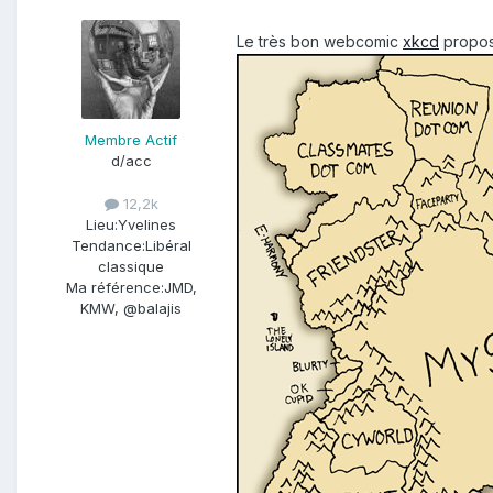
Le très bon webcomic
xkcd
propose
Membre Actif
d/acc
12,2k
Lieu:
Yvelines
Tendance:
Libéral
classique
Ma référence:
JMD,
KMW, @balajis