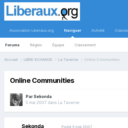
Association Liberaux.org
Naviguer
Activité
Classe
Forums
Règles
Équipe
Classement
Accueil
LIBRE-ECHANGE
La Taverne
Online Communities
Online Communities
Par
Sekonda
5 mai 2007
dans
La Taverne
Sekonda
Posté
5 mai 2007