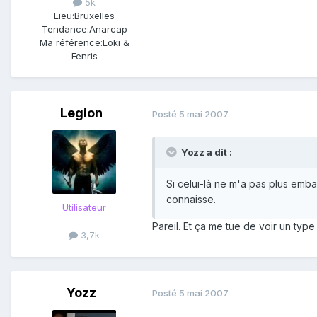
5k
Lieu:
Bruxelles
Tendance:
Anarcap
Ma référence:
Loki &
Fenris
Legion
Posté
5 mai 2007
Yozz a dit :
Si celui-là ne m'a pas plus emba
connaisse.
Utilisateur
Pareil. Et ça me tue de voir un typ
3,7k
Yozz
Posté
5 mai 2007