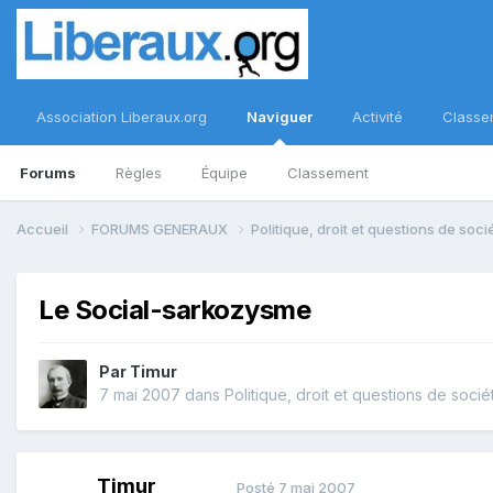
Association Liberaux.org
Naviguer
Activité
Classe
Forums
Règles
Équipe
Classement
Accueil
FORUMS GENERAUX
Politique, droit et questions de soc
Le Social-sarkozysme
Par
Timur
7 mai 2007
dans
Politique, droit et questions de socié
Timur
Posté
7 mai 2007