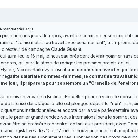
 mandat très actif
 a pris quelques jours de repos, avant de commencer son mandat su
me. "Je me mettrai au travail avec acharnement", a-t-il promis dès d
son directeur de campagne Claude Guéant.
qui aura lieu le 16 mai, le nouveau président devrait nommer sans dé
mbres, qui aura la tâche de rédiger les premiers projets de loi.
Elysée, Nicolas Sarkozy a inscrit
une discussion avec les partenai
égalité salariale hommes-femmes, le contrat de travail unique,
me jour, il préparera pour septembre un "Grenelle de l'environ
ssi promis un voyage à Berlin et Bruxelles pour préparer le conseil 
urope de la crise dans laquelle elle est plongée depuis le "non" fran
 aux questions institutionnelles et adopté par la voie parlementaire av
nt, le premier grand rendez-vous international sera le sommet des
devrait être sa première rencontre, en tant que président, avec Geor
té aux législatives des 10 et 17 juin, le nouveau Parlement adoptera
calisation des heures supplémentaires, suppression des droits de su