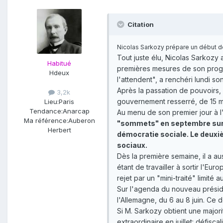
Citation
Nicolas Sarkozy prépare un début de
Tout juste élu, Nicolas Sarkozy
Habitué
premières mesures de son program
Hdeux
l'attendent", a renchéri lundi 
Après la passation de pouvoirs, 
3,2k
gouvernement resserré, de 15 me
Lieu:
Paris
Tendance:
Anarcap
Au menu de son premier jour à l'
Ma référence:
Auberon
"sommets" en septembre sur l'
Herbert
démocratie sociale. Le deuxiè
sociaux.
Dès la première semaine, il a au
étant de travailler à sortir l'E
rejet par un "mini-traité" limité
Sur l'agenda du nouveau préside
l'Allemagne, du 6 au 8 juin. Ce 
Si M. Sarkozy obtient une majori
extraordinaire en juillet: défis