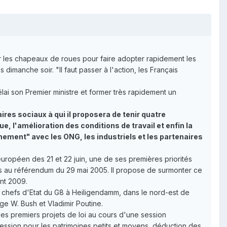
r les chapeaux de roues pour faire adopter rapidement les
imanche soir. "Il faut passer à l'action, les Français
lai son Premier ministre et former très rapidement un
res sociaux à qui il proposera de tenir quatre
 l'amélioration des conditions de travail et enfin la
nement" avec les ONG, les industriels et les partenaires
européen des 21 et 22 juin, une de ses premières priorités
çais au référendum du 29 mai 2005. Il propose de surmonter ce
ant 2009.
 chefs d'Etat du G8 à Heiligendamm, dans le nord-est de
ge W. Bush et Vladimir Poutine.
 les premiers projets de loi au cours d'une session
ccession pour les patrimoines petits et moyens, déduction des