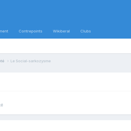
ment
Contrepoints
Wikiberal
Clubs
iété
Le Social-sarkozysme
té