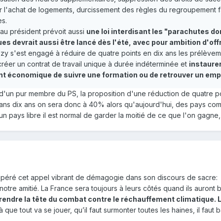
r l'achat de logements, durcissement des règles du regroupement fa
es.
eau président prévoit aussi
une loi interdisant les "parachutes d
ues devrait aussi être lancé dès l'été, avec pour ambition d'of
zy s'est engagé à réduire de quatre points en dix ans les prélèvemen
créer un contrat de travail unique à durée indéterminée et
instaure
nt économique de suivre une formation ou de retrouver un empl
 d'un pur membre du PS, la proposition d'une réduction de quatre po
re. Dans dix ans on sera donc à 40% alors qu'aujourd'hui, des pays
 pays libre il est normal de garder la moitié de ce que l'on gagne, 
repéré cet appel vibrant de démagogie dans son discours de sacre:
notre amitié. La France sera toujours à leurs côtés quand ils auront
 prendre la tête du combat contre le réchauffement climatique
 que tout va se jouer, qu’il faut surmonter toutes les haines, il faut 