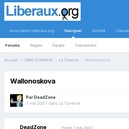
Association Liberaux.org
Naviguer
Activité
Classe
Forums
Règles
Équipe
Classement
Accueil
LIBRE-ECHANGE
La Taverne
Wallonoskova
Wallonoskova
Par
DeadZone
7 mai 2007
dans
La Taverne
DeadZone
Posté
7 mai 2007