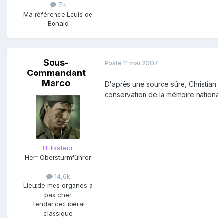
7k
Ma référence:
Louis de
Bonald
Sous-
Posté
11 mai 2007
Commandant
Marco
D'après une source sûre, Christian 
conservation de la mémoire nationa
Utilisateur
Herr Obersturmführer
14,6k
Lieu:
de mes organes à
pas cher
Tendance:
Libéral
classique