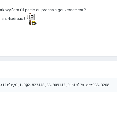
arkozy.Fera t'il partie du prochain gouvernement ?
 anti-libéraux !
article/0,1-0@2-823448,36-909142,0.html?xtor=RSS-3208