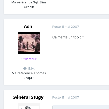
Ma référence:
Sgt. Elias
Grodin
Ash
Posté
11 mai 2007
Ca mérite un topic ?
Utilisateur
11,9k
Ma référence:
Thomas
d’Aquin
Général Stugy
Posté
11 mai 2007