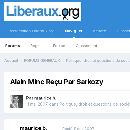
Association Liberaux.org
Naviguer
Activité
Classe
Forums
Règles
Équipe
Classement
Accueil
FORUMS GENERAUX
Politique, droit et questions de soc
Alain Minc Reçu Par Sarkozy
Par
maurice b.
11 mai 2007
dans
Politique, droit et questions de socié
maurice b.
Posté
11 mai 2007