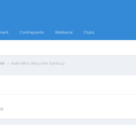
ment
Contrepoints
Wikiberal
Clubs
iété
Alain Minc Reçu Par Sarkozy
té