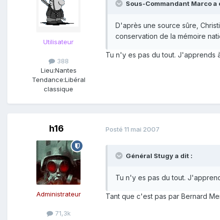
Sous-Commandant Marco a di
D'après une source sûre, Christi
conservation de la mémoire nati
Utilisateur
Tu n'y es pas du tout. J'apprends à
388
Lieu:
Nantes
Tendance:
Libéral
classique
h16
Posté
11 mai 2007
Général Stugy a dit :
Tu n'y es pas du tout. J'apprend
Administrateur
Tant que c'est pas par Bernard M
71,3k