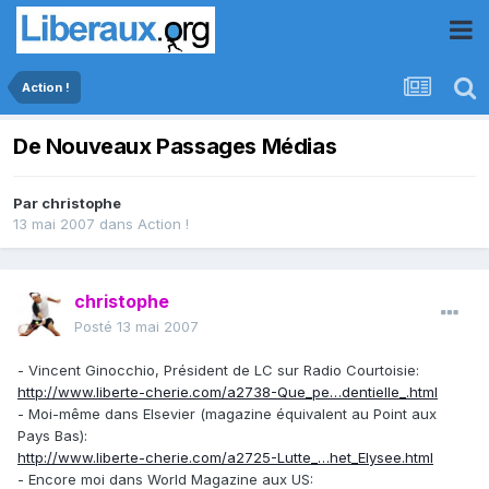
Action !
De Nouveaux Passages Médias
Par
christophe
13 mai 2007
dans
Action !
christophe
Posté
13 mai 2007
- Vincent Ginocchio, Président de LC sur Radio Courtoisie:
http://www.liberte-cherie.com/a2738-Que_pe…dentielle_.html
- Moi-même dans Elsevier (magazine équivalent au Point aux
Pays Bas):
http://www.liberte-cherie.com/a2725-Lutte_…het_Elysee.html
- Encore moi dans World Magazine aux US: