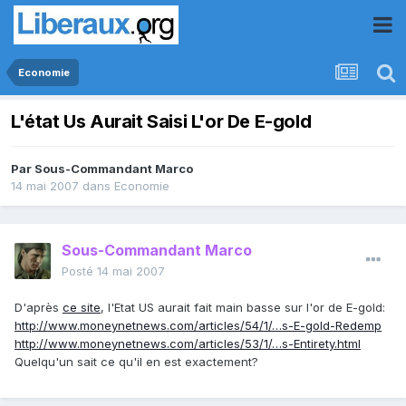
Economie
L'état Us Aurait Saisi L'or De E-gold
Par
Sous-Commandant Marco
14 mai 2007
dans
Economie
Sous-Commandant Marco
Posté
14 mai 2007
D'après
ce site
, l'Etat US aurait fait main basse sur l'or de E-gold:
http://www.moneynetnews.com/articles/54/1/…s-E-gold-Redemp
http://www.moneynetnews.com/articles/53/1/…s-Entirety.html
Quelqu'un sait ce qu'il en est exactement?