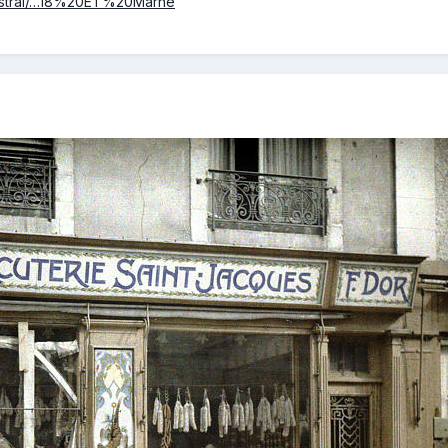
/mistral/…18%20ET%20Marne