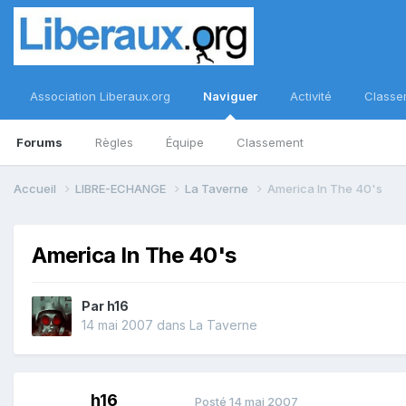
Association Liberaux.org
Naviguer
Activité
Classe
Forums
Règles
Équipe
Classement
Accueil
LIBRE-ECHANGE
La Taverne
America In The 40's
America In The 40's
Par
h16
14 mai 2007
dans
La Taverne
h16
Posté
14 mai 2007