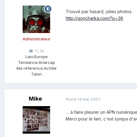
Trouvé par hasard, jolies photos.
http://goncharka.com/?p=36
Administrateur
71,3k
Lieu:
Europe
Tendance:
Anarcap
Ma référence:
Achille
Talon
Mike
Posté
14 mai 2007
… à faire pleurer un APN numériqu
Merci pour le lien, c'est sympa d'