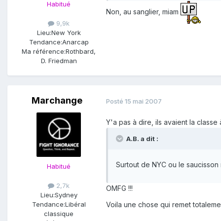
Habitué
Non, au sanglier, miam
9,9k
Lieu:
New York
Tendance:
Anarcap
Ma référence:
Rothbard,
D. Friedman
Marchange
Posté
15 mai 2007
Y'a pas à dire, ils avaient la classe
A.B. a dit :
Surtout de NYC ou le saucisson
Habitué
2,7k
OMFG !!!
Lieu:
Sydney
Voila une chose qui remet totaleme
Tendance:
Libéral
classique