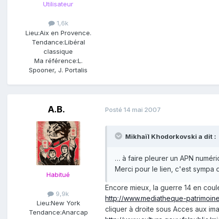
Utilisateur
1,6k
Lieu:
Aix en Provence.
Tendance:
Libéral
classique
Ma référence:
L.
Spooner, J. Portalis
A.B.
Posté
14 mai 2007
Mikhaïl Khodorkovski a dit :
… à faire pleurer un APN numér
Merci pour le lien, c'est sympa
Habitué
Encore mieux, la guerre 14 en coul
9,9k
http://www.mediatheque-patrimoine
Lieu:
New York
cliquer à droite sous Acces aux i
Tendance:
Anarcap