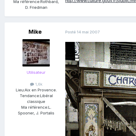
http://www.culture.gouv.fr/public
Ma référence:
Rothbard,
D. Friedman
Mike
Posté
14 mai 2007
Utilisateur
1,6k
Lieu:
Aix en Provence.
Tendance:
Libéral
classique
Ma référence:
L.
Spooner, J. Portalis