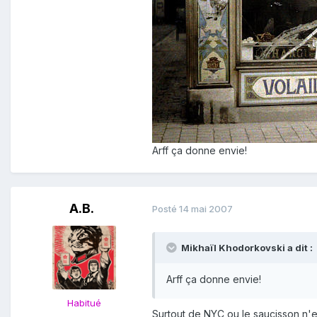
Arff ça donne envie!
A.B.
Posté
14 mai 2007
Mikhaïl Khodorkovski a dit :
Arff ça donne envie!
Habitué
Surtout de NYC ou le saucisson n'