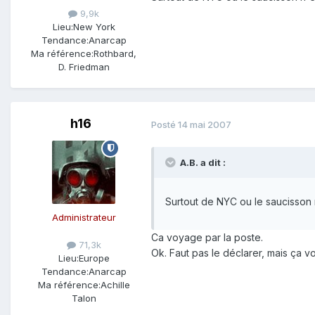
9,9k
Lieu:
New York
Tendance:
Anarcap
Ma référence:
Rothbard,
D. Friedman
h16
Posté
14 mai 2007
A.B. a dit :
Surtout de NYC ou le saucisson
Administrateur
Ca voyage par la poste.
71,3k
Ok. Faut pas le déclarer, mais ça v
Lieu:
Europe
Tendance:
Anarcap
Ma référence:
Achille
Talon