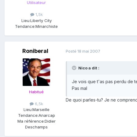
Utilisateur
1,5k
Lieu:
Liberty City
Tendance:
Minarchiste
Roniberal
Posté
18 mai 2007
Nico a dit :
Je vois que t'as pas perdu de t
Pas mal
Habitué
De quoi parles-tu? Je ne compren
6,5k
Lieu:
Marseille
Tendance:
Anarcap
Ma référence:
Didier
Deschamps