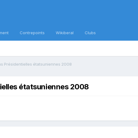
ment
Contrepoints
Wikiberal
Clubs
ns Présidentielles étatsuniennes 2008
tielles étatsuniennes 2008