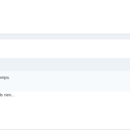
emps.
ds rien…