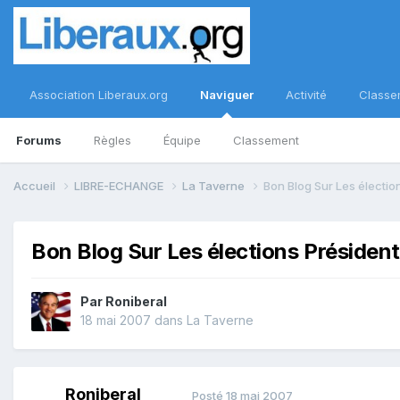
Association Liberaux.org
Naviguer
Activité
Classe
Forums
Règles
Équipe
Classement
Accueil
LIBRE-ECHANGE
La Taverne
Bon Blog Sur Les électio
Bon Blog Sur Les élections Présiden
Par
Roniberal
18 mai 2007
dans
La Taverne
Roniberal
Posté
18 mai 2007