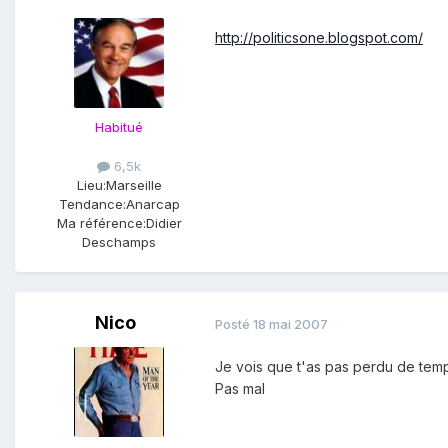
http://politicsone.blogspot.com/
Habitué
6,5k
Lieu:
Marseille
Tendance:
Anarcap
Ma référence:
Didier
Deschamps
Nico
Posté
18 mai 2007
Je vois que t'as pas perdu de tem
Pas mal