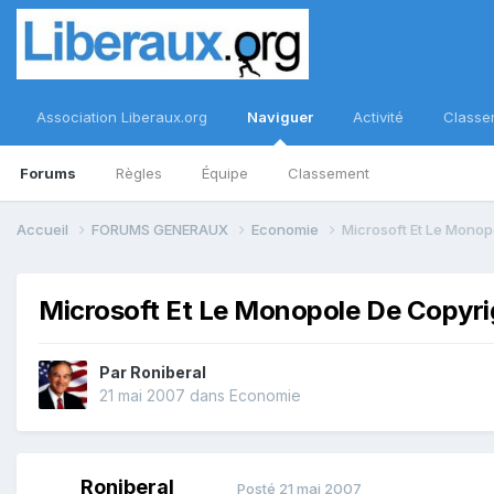
Association Liberaux.org
Naviguer
Activité
Classe
Forums
Règles
Équipe
Classement
Accueil
FORUMS GENERAUX
Economie
Microsoft Et Le Monop
Microsoft Et Le Monopole De Copyri
Par
Roniberal
21 mai 2007
dans
Economie
Roniberal
Posté
21 mai 2007