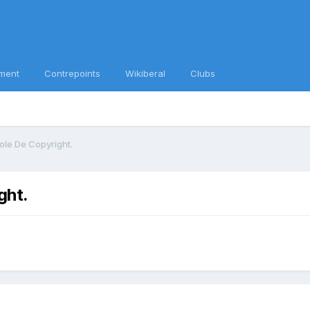
ment
Contrepoints
Wikiberal
Clubs
ole De Copyright.
ght.