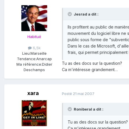
Jesrad a dit :
Ils profitent au public de maniè
mouvement du logiciel libre ne 
Habitué
public sous forme de "subventio
Dans le cas de Microsoft, d'aill
6,5k
frais, qui permet principalement
Lieu:
Marseille
Tendance:
Anarcap
Tu as des docs sur la question?
Ma référence:
Didier
Ca m'intéresse grandement…
Deschamps
xara
Posté
21 mai 2007
Roniberal a dit :
Tu as des docs sur la question?
Ca m'intéresse grandement…