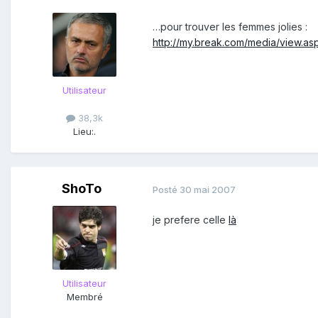
…pour trouver les femmes jolies :
http://my.break.com/media/view.a
Utilisateur
38,3k
Lieu:
.
ShoTo
Posté
30 mai 2007
je prefere celle
là
Utilisateur
Membré