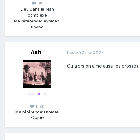
3k
Lieu:
Dans le plan
complexe
Ma référence:
Feynman,
Booba
Ash
Posté
30 mai 2007
Ou alors on aime aussi les grosses.
Utilisateur
11,9k
Ma référence:
Thomas
d’Aquin