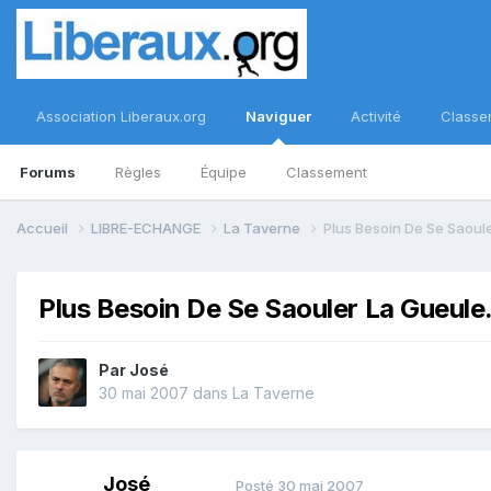
Association Liberaux.org
Naviguer
Activité
Classe
Forums
Règles
Équipe
Classement
Accueil
LIBRE-ECHANGE
La Taverne
Plus Besoin De Se Saoule
Plus Besoin De Se Saouler La Gueule.
Par
José
30 mai 2007
dans
La Taverne
José
Posté
30 mai 2007