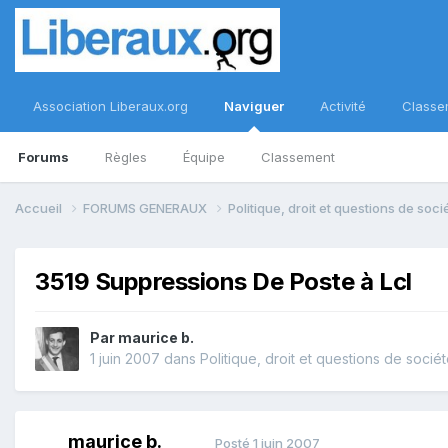
Association Liberaux.org
Naviguer
Activité
Classe
Forums
Règles
Équipe
Classement
Accueil
FORUMS GENERAUX
Politique, droit et questions de soc
3519 Suppressions De Poste à Lcl
Par
maurice b.
1 juin 2007
dans
Politique, droit et questions de socié
maurice b.
Posté
1 juin 2007