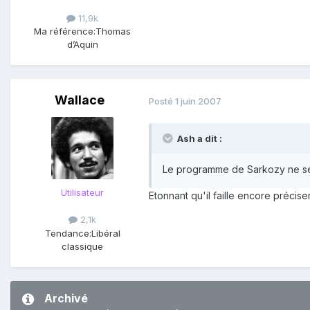
11,9k
Ma référence:
Thomas
d’Aquin
Wallace
Posté
1 juin 2007
Ash a dit :
Le programme de Sarkozy ne serv
Utilisateur
Etonnant qu'il faille encore précis
2,1k
Tendance:
Libéral
classique
Archivé