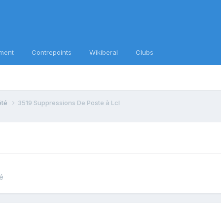
ment
Contrepoints
Wikiberal
Clubs
iété
3519 Suppressions De Poste à Lcl
té