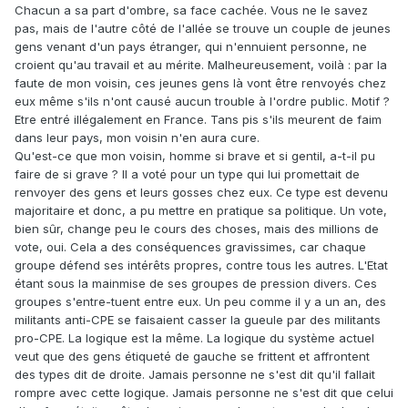
Chacun a sa part d'ombre, sa face cachée. Vous ne le savez
pas, mais de l'autre côté de l'allée se trouve un couple de jeunes
gens venant d'un pays étranger, qui n'ennuient personne, ne
croient qu'au travail et au mérite. Malheureusement, voilà : par la
faute de mon voisin, ces jeunes gens là vont être renvoyés chez
eux même s'ils n'ont causé aucun trouble à l'ordre public. Motif ?
Etre entré illégalement en France. Tans pis s'ils meurent de faim
dans leur pays, mon voisin n'en aura cure.
Qu'est-ce que mon voisin, homme si brave et si gentil, a-t-il pu
faire de si grave ? Il a voté pour un type qui lui promettait de
renvoyer des gens et leurs gosses chez eux. Ce type est devenu
majoritaire et donc, a pu mettre en pratique sa politique. Un vote,
bien sûr, change peu le cours des choses, mais des millions de
vote, oui. Cela a des conséquences gravissimes, car chaque
groupe défend ses intérêts propres, contre tous les autres. L'Etat
étant sous la mainmise de ses groupes de pression divers. Ces
groupes s'entre-tuent entre eux. Un peu comme il y a un an, des
militants anti-CPE se faisaient casser la gueule par des militants
pro-CPE. La logique est la même. La logique du système actuel
veut que des gens étiqueté de gauche se frittent et affrontent
des types dit de droite. Jamais personne ne s'est dit qu'il fallait
rompre avec cette logique. Jamais personne ne s'est dit que celui