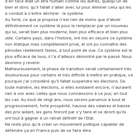
d'en face était un être humain comme les autres, quelqu'un de
bien et donc qu'il fallait s'allier avec lui pour éliminer celui qui les
a conduit à s'entre déchirer : le système.
Au fond, ce que je propose n'est rien de moins que d'abolir
définitivement ce système là pour le remplacer par un nouveau
qui lui, serait bien plus moderne, bien plus efficace et bien plus
utile. Certains pays, dans l'histoire, ont mis en oeuvre ce système
non étatique mais complètement privé, et ont pu connaître des
périodes réellement fastes, à tout point de vue. Ce système est le
plus efficace de tous, il l'a d'ailleurs démontré par le passé. Nous
devrions y revenir.
Malheureusement, la phase de transition serait certainement très
douloureuse pour certains et très difficile à mettre en pratique, ce
pourquoi j'ai considéré qu'il fallait suspendre les élections. De
toute manière, les élections, si elles existaient encore, n'auraient
rien à voir avec celles que nous connaissons à ce jour, en tout
les cas. Au bout de vingt ans, nous serons parvenus à bout et
progressivement, forte prospérité, hausse des salaires et baisse
des prix aidant, les gens finiront par s'y faire et se diront qu'ils
ont tout à gagner à un retrait définitif de l'Etat.
Ne reste plus qu'à créer un mouvement politique capabler de
défendre ça en France puis de se faire élire.