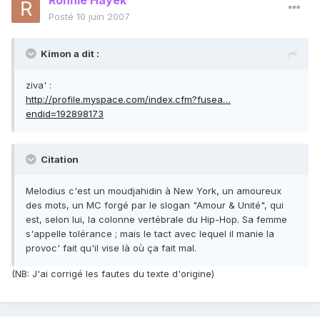
Ronnie Hayek
Posté
10 juin 2007
Kimon a dit :
ziva' :
http://profile.myspace.com/index.cfm?fusea…
endid=192898173
Citation
Melodius c'est un moudjahidin à New York, un amoureux
des mots, un MC forgé par le slogan "Amour & Unité", qui
est, selon lui, la colonne vertébrale du Hip-Hop. Sa femme
s'appelle tolérance ; mais le tact avec lequel il manie la
provoc' fait qu'il vise là où ça fait mal.
(NB: J'ai corrigé les fautes du texte d'origine)