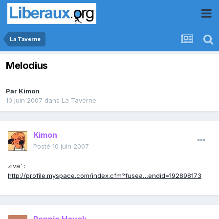
La Taverne
Melodius
Par
Kimon
10 juin 2007
dans
La Taverne
Kimon
Posté
10 juin 2007
ziva' :
http://profile.myspace.com/index.cfm?fusea…endid=192898173