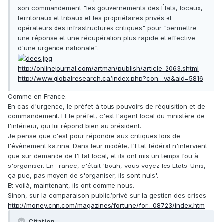
son commandement "les gouvernements des États, locaux,
territoriaux et tribaux et les propriétaires privés et
opérateurs des infrastructures critiques" pour "permettre
une réponse et une récupération plus rapide et effective
d'une urgence nationale".
http://onlinejournal.com/artman/publish/article_2063.shtml
http://www.globalresearch.ca/index.php?con…va&aid=5816
Comme en France.
En cas d'urgence, le préfet à tous pouvoirs de réquisition et de
commandement. Et le préfet, c'est l'agent local du ministère de
l'intérieur, qui lui répond bien au président.
Je pense que c'est pour répondre aux critiques lors de
l'évènement katrina. Dans leur modèle, l'Etat fédéral n'intervient
que sur demande de l'Etat local, et ils ont mis un temps fou à
s'organiser. En France, c'était 'bouh, vous voyez les Etats-Unis,
ça pue, pas moyen de s'organiser, ils sont nuls'.
Et voilà, maintenant, ils ont comme nous.
Sinon, sur la comparaison public/privé sur la gestion des crises
http://money.cnn.com/magazines/fortune/for…08723/index.htm
Citation