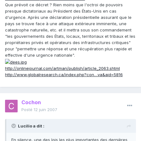
Que prévoit ce décret ? Rien moins que l'octroi de pouvoirs
presque dictatoriaux au Président des États-Unis en cas
d'urgence. Après une déclaration présidentielle assurant que le
pays se trouve face à une attaque extérieure imminente, une
catastrophe naturelle, etc. et il mettra sous son commandement
"les gouvernements des États, locaux, territoriaux et tribaux et les
propriétaires privés et opérateurs des infrastructures critiques"
pour "permettre une réponse et une récupération plus rapide et
effective d'une urgence nationale".
http://onlinejournal.com/artman/publish/article_2063.shtml
http://www.globalresearch.ca/index.php?con…va&aid=5816
Cochon
Posté
12 juin 2007
Lucilio a dit :
En silence, une des lois les plus importantes des dernières