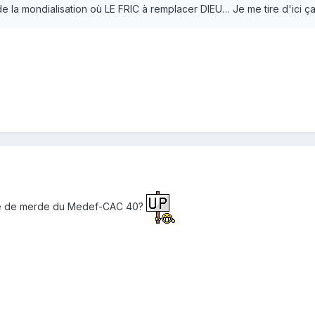
 de la mondialisation où LE FRIC à remplacer DIEU… Je me tire d'ici ç
rale de merde du Medef-CAC 40?