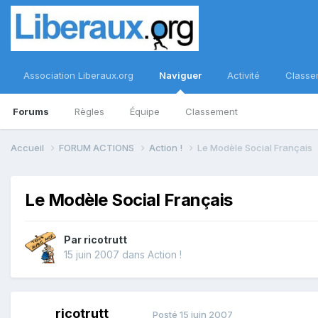
Association Liberaux.org
Naviguer
Activité
Classe
Forums
Règles
Équipe
Classement
Accueil
FORUM ACTIONS
Action !
Le Modèle Social Français
Le Modèle Social Français
Par
ricotrutt
15 juin 2007
dans
Action !
ricotrutt
Posté
15 juin 2007