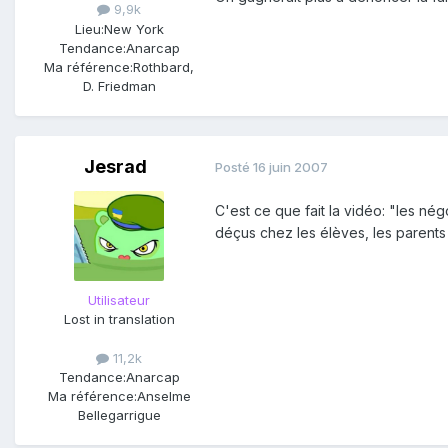
9,9k
Lieu:
New York
Tendance:
Anarcap
Ma référence:
Rothbard,
D. Friedman
Jesrad
Posté
16 juin 2007
C'est ce que fait la vidéo: "les né
déçus chez les élèves, les parents et
Utilisateur
Lost in translation
11,2k
Tendance:
Anarcap
Ma référence:
Anselme
Bellegarrigue