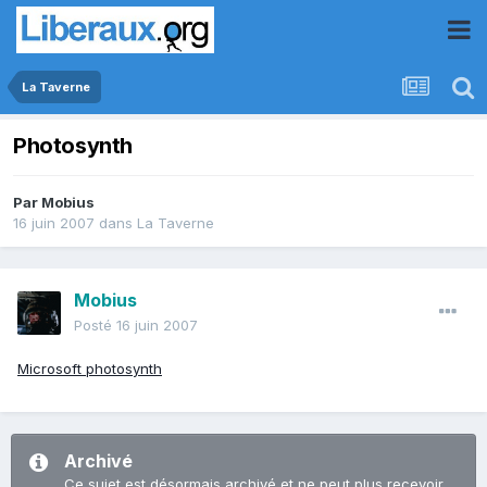
La Taverne
Photosynth
Par
Mobius
16 juin 2007
dans
La Taverne
Mobius
Posté
16 juin 2007
Microsoft photosynth
Archivé
Ce sujet est désormais archivé et ne peut plus recevoir