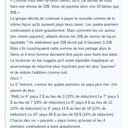
« Comme vous êtes de bons clients, dit-il, j'ai décidé de vous
faire une remise de 20$. Vous ne payerez donc vos 10 bières que
80$ »
Le groupe décida de continuer à payer la nouvelle somme de la
même façon qu'ils auraient payé leurs taxes. Les quatre premiers
continuèrent à boire gratuitement. Mais comment les six autres,
(les clients payants), allaient diviser les 20$ de remise de façon
équitable ? Ils réalisèrent que 20$ divisé par 6 faisaient 3,33$.
Mais s'ils soustrayaient cette somme de leur partage alors le
5ème et 6 ème homme devraient être payés pour boire leur bière.
Le tenancier du bar suggéra qu'il serait équitable d'appliquer un
pourcentage de réduction plus important pour les plus "pauvres"
et de réduire l'addition comme suit:
Alors ?
Le 5° homme, comme les quatre premiers ne paya plus rien. (Un
pauvre de plus
?Ndt) Le 6° paya 2 $ au lieu de 3 (33% de réduction) Le 7° paya 5
$ au lieu de 7 (28% de réduction) Le 8° paya 9 $ au lieu de 12
(25% de réduction) Le 9° paya 14 $ au lieu de 18 (22% de
réduction) Le 10° paya 49 $ au lieu de 59 $ (16% de réduction)
Chacun des six « payants » paya moins qu'avant et les 4
premiers continuèrent à boire gratuitement.