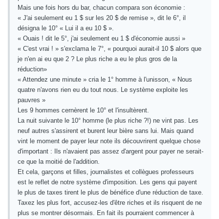
Mais une fois hors du bar, chacun compara son économie :
« J'ai seulement eu 1 $ sur les 20 $ de remise », dit le 6°, il
désigna le 10° « Lui il a eu 10 $ ».
« Ouais ! dit le 5°, j'ai seulement eu 1 $ d'économie aussi »
« C'est vrai ! » s'exclama le 7°, « pourquoi aurait-il 10 $ alors que
je n'en ai eu que 2 ? Le plus riche a eu le plus gros de la
réduction»
« Attendez une minute » cria le 1° homme à l'unisson, « Nous
quatre n'avons rien eu du tout nous. Le système exploite les
pauvres »
Les 9 hommes cernèrent le 10° et l'insultèrent.
La nuit suivante le 10° homme (le plus riche ?!) ne vint pas. Les
neuf autres s'assirent et burent leur bière sans lui. Mais quand
vint le moment de payer leur note ils découvrirent quelque chose
d'important : Ils n'avaient pas assez d'argent pour payer ne serait-
ce que la moitié de l'addition.
Et cela, garçons et filles, journalistes et collègues professeurs
est le reflet de notre système d'imposition. Les gens qui payent
le plus de taxes tirent le plus de bénéfice d'une réduction de taxe.
Taxez les plus fort, accusez-les d'être riches et ils risquent de ne
plus se montrer désormais. En fait ils pourraient commencer à