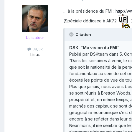
… à la présidence du FMI :
http://w
(Spéciale dédicace à AK72
Citation
Utilisateur
DSK: “Ma vision du FMI”
38,3k
Publié par DSKteam dans 5. Co
Lieu:
.
“Dans les semaines à venir, le c
que soit la nationalité de la pe
fondamentaux au sein de cet org
écouté les points de vue de tou
Plus que jamais, nous avons bes
se sont réunis à Bretton Woods.
prospérité et, en même temps, a
marchés des capitaux se sont dév
géographie économique s’est de
encore à se refléter dans leur d
Néanmoins, il me semble que le 
s’engager pleinement dans le pro