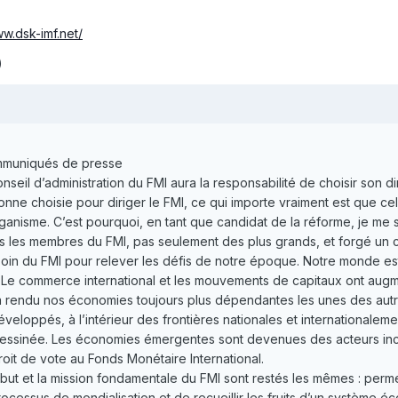
ww.dsk-imf.net/
)
mmuniqués de presse
onseil d’administration du FMI aura la responsabilité de choisir son 
rsonne choisie pour diriger le FMI, ce qui importe vraiment est que
anisme. C’est pourquoi, en tant que candidat de la réforme, je me
s les membres du FMI, pas seulement des plus grands, et forgé un 
oin du FMI pour relever les défis de notre époque. Notre monde est t
 Le commerce international et les mouvements de capitaux ont augm
 rendu nos économies toujours plus dépendantes les unes des autre
eloppés, à l’intérieur des frontières nationales et internationalemen
ssinée. Les économies émergentes sont devenues des acteurs incon
roit de vote au Fonds Monétaire International.
but et la mission fondamentale du FMI sont restés les mêmes : permet
cessus de mondialisation et de recueillir les fruits d’un système éc