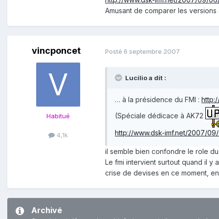
Amusant de comparer les versions ang
vincponcet
Posté
6 septembre 2007
Lucilio a dit :
… à la présidence du FMI :
http:
(Spéciale dédicace à AK72
Habitué
http://www.dsk-imf.net/2007/09
4,1k
il semble bien confondre le role du
Le fmi intervient surtout quand il 
crise de devises en ce moment, enf
Archivé