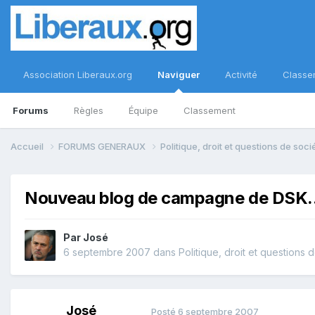
Association Liberaux.org
Naviguer
Activité
Classe
Forums
Règles
Équipe
Classement
Accueil
FORUMS GENERAUX
Politique, droit et questions de soc
Nouveau blog de campagne de DSK..
Par
José
6 septembre 2007
dans
Politique, droit et questions 
José
Posté
6 septembre 2007