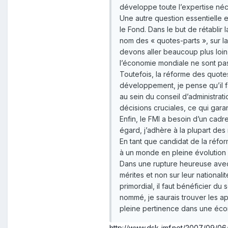
développe toute l’expertise néce
Une autre question essentielle 
le Fond. Dans le but de rétablir l
nom des « quotes-parts », sur l
devons aller beaucoup plus loin
l’économie mondiale ne sont pas 
Toutefois, la réforme des quote
développement, je pense qu’il fa
au sein du conseil d’administra
décisions cruciales, ce qui garan
Enfin, le FMI a besoin d’un cad
égard, j’adhère à la plupart de
En tant que candidat de la réform
à un monde en pleine évolution 
Dans une rupture heureuse avec l
mérites et non sur leur national
primordial, il faut bénéficier du
nommé, je saurais trouver les 
pleine pertinence dans une éco
http://www.dsk-imf.net/2007/09/06