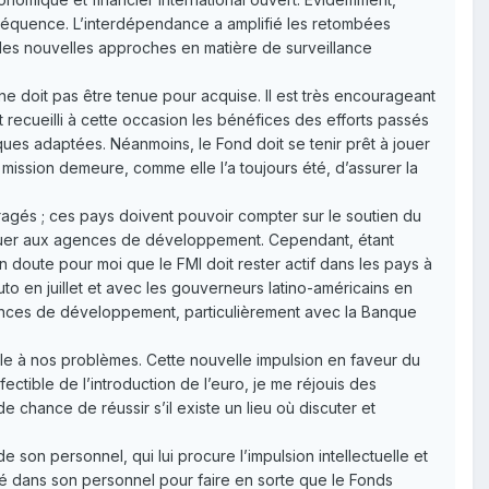
séquence. L’interdépendance a amplifié les retombées
 les nouvelles approches en matière de surveillance
ne doit pas être tenue pour acquise. Il est très encourageant
recueilli à cette occasion les bénéfices des efforts passés
es adaptées. Néanmoins, le Fond doit se tenir prêt à jouer
a mission demeure, comme elle l’a toujours été, d’assurer la
ragés ; ces pays doivent pouvoir compter sur le soutien du
tituer aux agences de développement. Cependant, étant
n doute pour moi que le FMI doit rester actif dans les pays à
to en juillet et avec les gouverneurs latino-américains en
gences de développement, particulièrement avec la Banque
e à nos problèmes. Cette nouvelle impulsion en faveur du
ectible de l’introduction de l’euro, je me réjouis des
de chance de réussir s’il existe un lieu où discuter et
 son personnel, qui lui procure l’impulsion intellectuelle et
té dans son personnel pour faire en sorte que le Fonds