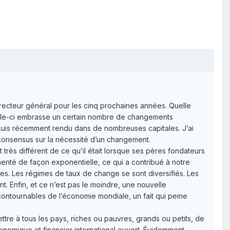
directeur général pour les cinq prochaines années. Quelle
 celle-ci embrasse un certain nombre de changements
 suis récemment rendu dans de nombreuses capitales. J’ai
consensus sur la nécessité d’un changement.
rès différent de ce qu’il était lorsque ses pères fondateurs
enté de façon exponentielle, ce qui a contribué à notre
s. Les régimes de taux de change se sont diversifiés. Les
t. Enfin, et ce n’est pas le moindre, une nouvelle
tournables de l’économie mondiale, un fait qui peine
tre à tous les pays, riches ou pauvres, grands ou petits, de
onomique et financier international ouvert. Évidemment,