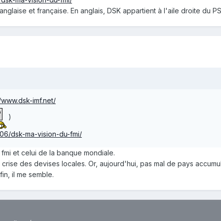
laise et française. En anglais, DSK appartient à l'aile droite du PS,
//www.dsk-imf.net/
)
/06/dsk-ma-vision-du-fmi/
 fmi et celui de la banque mondiale.
y a crise des devises locales. Or, aujourd'hui, pas mal de pays accum
in, il me semble.