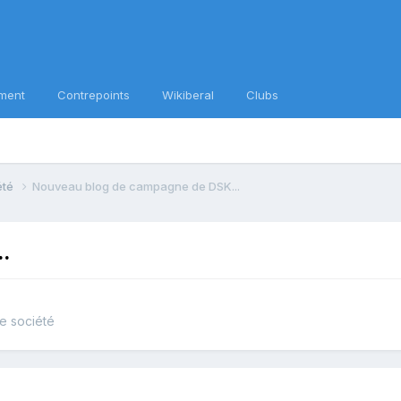
ment
Contrepoints
Wikiberal
Clubs
iété
Nouveau blog de campagne de DSK...
.
de société