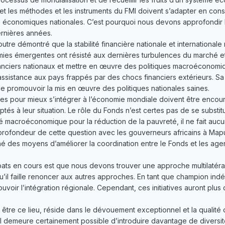
et les méthodes et les instruments du FMI doivent s’adapter en con
es économiques nationales. C’est pourquoi nous devons approfondir
ernières années.
re démontré que la stabilité financière nationale et internationale 
mies émergentes ont résisté aux dernières turbulences du marché et 
anciers nationaux et mettre en œuvre des politiques macroéconomiqu
on assistance aux pays frappés par des chocs financiers extérieurs. S
 de promouvoir la mis en œuvre des politiques nationales saines.
vres pour mieux s’intégrer à l’économie mondiale doivent être encou
tés à leur situation. Le rôle du Fonds n’est certes pas de se subs
té macroéconomique pour la réduction de la pauvreté, il ne fait aucu
 profondeur de cette question avec les gouverneurs africains à Mapu
hé des moyens d’améliorer la coordination entre le Fonds et les a
ats en cours est que nous devons trouver une approche multilatéral
qu’il faille renoncer aux autres approches. En tant que champion indéf
ouvoir l’intégration régionale. Cependant, ces initiatives auront plus 
 être ce lieu, réside dans le dévouement exceptionnel et la qualité de
. Il demeure certainement possible d’introduire davantage de diversi