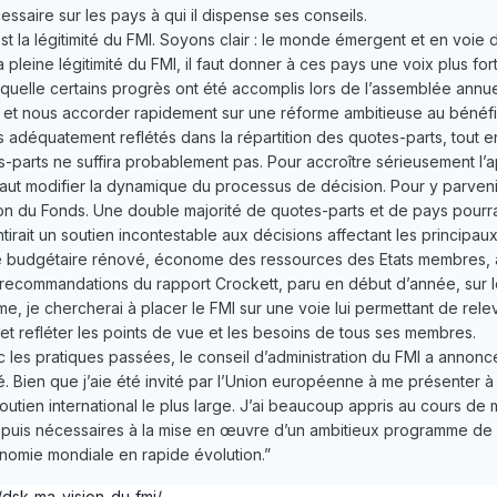
ssaire sur les pays à qui il dispense ses conseils.
est la légitimité du FMI. Soyons clair : le monde émergent et en vo
a pleine légitimité du FMI, il faut donner à ces pays une voix plus for
aquelle certains progrès ont été accomplis lors de l’assemblée annu
 et nous accorder rapidement sur une réforme ambitieuse au bénéfi
adéquatement reflétés dans la répartition des quotes-parts, tout en
s-parts ne suffira probablement pas. Pour accroître sérieusement 
ut modifier la dynamique du processus de décision. Pour y parvenir, 
tion du Fonds. Une double majorité de quotes-parts et de pays pourr
tirait un soutien incontestable aux décisions affectant les principaux 
re budgétaire rénové, économe des ressources des Etats membres, a
s recommandations du rapport Crockett, paru en début d’année, sur 
e, je chercherai à placer le FMI sur une voie lui permettant de relev
et refléter les points de vue et les besoins de tous ses membres.
es pratiques passées, le conseil d’administration du FMI a annoncé, l
ité. Bien que j’aie été invité par l’Union européenne à me présenter 
 soutien international le plus large. J’ai beaucoup appris au cours de
appuis nécessaires à la mise en œuvre d’un ambitieux programme de
nomie mondiale en rapide évolution.”
/dsk-ma-vision-du-fmi/