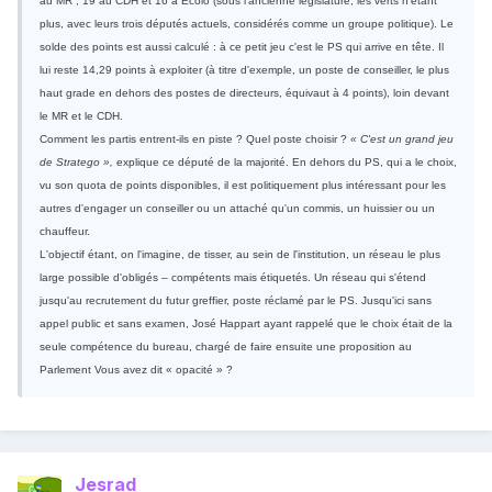
au MR ; 19 au CDH et 16 à Ecolo (sous l'ancienne législature, les verts n'étant
plus, avec leurs trois députés actuels, considérés comme un groupe politique). Le
solde des points est aussi calculé : à ce petit jeu c'est le PS qui arrive en tête. Il
lui reste 14,29 points à exploiter (à titre d'exemple, un poste de conseiller, le plus
haut grade en dehors des postes de directeurs, équivaut à 4 points), loin devant
le MR et le CDH.
Comment les partis entrent-ils en piste ? Quel poste choisir ?
« C'est un grand jeu
de Stratego »,
explique ce député de la majorité. En dehors du PS, qui a le choix,
vu son quota de points disponibles, il est politiquement plus intéressant pour les
autres d'engager un conseiller ou un attaché qu'un commis, un huissier ou un
chauffeur.
L'objectif étant, on l'imagine, de tisser, au sein de l'institution, un réseau le plus
large possible d'obligés – compétents mais étiquetés. Un réseau qui s'étend
jusqu'au recrutement du futur greffier, poste réclamé par le PS. Jusqu'ici sans
appel public et sans examen, José Happart ayant rappelé que le choix était de la
seule compétence du bureau, chargé de faire ensuite une proposition au
Parlement Vous avez dit « opacité » ?
Jesrad