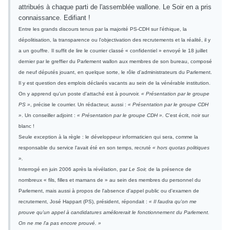
attribués à chaque parti de l'assemblée wallone. Le Soir en a pris
connaissance. Edifiant !
Entre les grands discours tenus par la majorité PS-CDH sur l'éthique, la
dépolitisation, la transparence ou l'objectivation des recrutements et la réalité, il y
a un gouffre.
Il suffit de lire le courrier classé « confidentiel » envoyé le 18 juillet
dernier par le greffier du Parlement wallon aux membres de son bureau, composé
de neuf députés jouant, en quelque sorte, le rôle d'administrateurs du Parlement.
Il y est question des emplois déclarés vacants au sein de la vénérable institution.
On y apprend qu'un poste d'attaché est à pourvoir.
« Présentation par le groupe
PS »
, précise le courrier. Un rédacteur, aussi :
« Présentation par le groupe CDH
»
. Un conseiller adjoint :
« Présentation par le groupe CDH ».
C'est écrit, noir sur
blanc !
Seule exception à la règle : le développeur informaticien qui sera, comme la
responsable du service l'avait été en son temps, recruté
« hors quotas politiques
».
Interrogé en juin 2006 après la révélation, par
Le Soir,
de la présence de
nombreux « fils, filles et mamans de » au sein des membres du personnel du
Parlement, mais aussi à propos de l'absence d'appel public ou d'examen de
recrutement, José Happart (PS), président, répondait :
« Il faudra qu'on me
prouve qu'un appel à candidatures améliorerait le fonctionnement du Parlement.
On ne me l'a pas encore prouvé. »