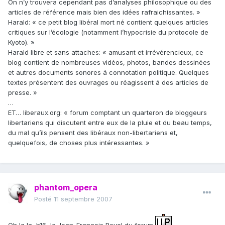
On n’y trouvera cependant pas d’analyses philosophique ou des
articles de référence mais bien des idées rafraichissantes. »
Harald: « ce petit blog libéral mort né contient quelques articles
critiques sur l’écologie (notamment l’hypocrisie du protocole de
Kyoto). »
Harald libre et sans attaches: « amusant et irrévérencieux, ce
blog contient de nombreuses vidéos, photos, bandes dessinées
et autres documents sonores á connotation politique. Quelques
textes présentent des ouvrages ou réagissent á des articles de
presse. »
…
ET… liberaux.org: « forum comptant un quarteron de bloggeurs
libertariens qui discutent entre eux de la pluie et du beau temps,
du mal qu’ils pensent des libéraux non-libertariens et,
quelquefois, de choses plus intéressantes. »
phantom_opera
Posté
11 septembre 2007
Oh la la, h16, le Jean-François Revel du forum