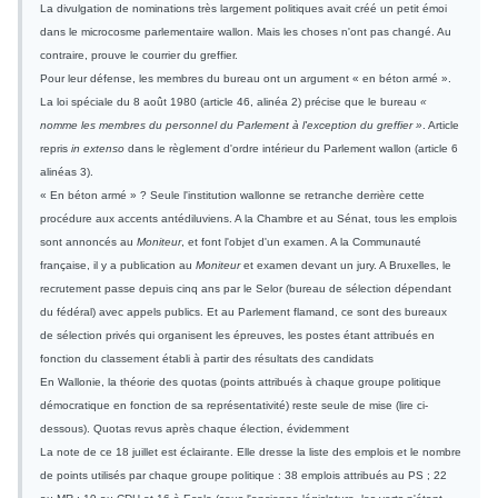
La divulgation de nominations très largement politiques avait créé un petit émoi
dans le microcosme parlementaire wallon. Mais les choses n'ont pas changé. Au
contraire, prouve le courrier du greffier.
Pour leur défense, les membres du bureau ont un argument « en béton armé ».
La loi spéciale du 8 août 1980 (article 46, alinéa 2) précise que le bureau
«
nomme les membres du personnel du Parlement à l'exception du greffier »
. Article
repris
in extenso
dans le règlement d'ordre intérieur du Parlement wallon (article 6
alinéas 3).
« En béton armé » ? Seule l'institution wallonne se retranche derrière cette
procédure aux accents antédiluviens. A la Chambre et au Sénat, tous les emplois
sont annoncés au
Moniteur
, et font l'objet d'un examen. A la Communauté
française, il y a publication au
Moniteur
et examen devant un jury. A Bruxelles, le
recrutement passe depuis cinq ans par le Selor (bureau de sélection dépendant
du fédéral) avec appels publics. Et au Parlement flamand, ce sont des bureaux
de sélection privés qui organisent les épreuves, les postes étant attribués en
fonction du classement établi à partir des résultats des candidats
En Wallonie, la théorie des quotas (points attribués à chaque groupe politique
démocratique en fonction de sa représentativité) reste seule de mise (lire ci-
dessous). Quotas revus après chaque élection, évidemment
La note de ce 18 juillet est éclairante. Elle dresse la liste des emplois et le nombre
de points utilisés par chaque groupe politique : 38 emplois attribués au PS ; 22