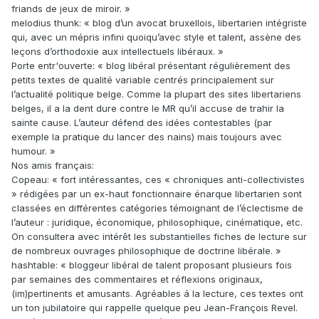
friands de jeux de miroir. »
melodius thunk: « blog d’un avocat bruxellois, libertarien intégriste
qui, avec un mépris infini quoiqu’avec style et talent, assène des
leçons d’orthodoxie aux intellectuels libéraux. »
Porte entr'ouverte: « blog libéral présentant régulièrement des
petits textes de qualité variable centrés principalement sur
l’actualité politique belge. Comme la plupart des sites libertariens
belges, il a la dent dure contre le MR qu’il accuse de trahir la
sainte cause. L’auteur défend des idées contestables (par
exemple la pratique du lancer des nains) mais toujours avec
humour. »
Nos amis français:
Copeau: « fort intéressantes, ces « chroniques anti-collectivistes
» rédigées par un ex-haut fonctionnaire énarque libertarien sont
classées en différentes catégories témoignant de l’éclectisme de
l’auteur : juridique, économique, philosophique, cinématique, etc.
On consultera avec intérêt les substantielles fiches de lecture sur
de nombreux ouvrages philosophique de doctrine libérale. »
hashtable: « bloggeur libéral de talent proposant plusieurs fois
par semaines des commentaires et réflexions originaux,
(im)pertinents et amusants. Agréables á la lecture, ces textes ont
un ton jubilatoire qui rappelle quelque peu Jean-François Revel.