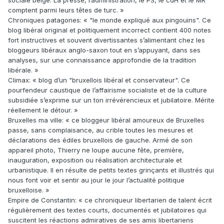
sociale belge. La presse, l’administration, le PS, le cdH et le MR
comptent parmi leurs têtes de turc. »
Chroniques patagones: « "le monde expliqué aux pingouins". Ce
blog libéral original et politiquement incorrect contient 400 notes
fort instructives et souvent divertissantes s’alimentant chez les
bloggeurs libéraux anglo-saxon tout en s’appuyant, dans ses
analyses, sur une connaissance approfondie de la tradition
libérale. »
Climax: « blog d’un "bruxellois libéral et conservateur". Ce
pourfendeur caustique de l’affairisme socialiste et de la culture
subsidiée s’exprime sur un ton irrévérencieux et jubilatoire. Mérite
réellement le détour. »
Bruxelles ma ville: « ce bloggeur libéral amoureux de Bruxelles
passe, sans complaisance, au crible toutes les mesures et
déclarations des édiles bruxellois de gauche. Armé de son
appareil photo, Thierry ne loupe aucune fête, première,
inauguration, exposition ou réalisation architecturale et
urbanistique. Il en résulte de petits textes grinçants et illustrés qui
nous font voir et sentir au jour le jour l’actualité politique
bruxelloise. »
Empire de Constantin: « ce chroniqueur libertarien de talent écrit
régulièrement des textes courts, documentés et jubilatoires qui
suscitent les réactions admiratives de ses amis libertariens