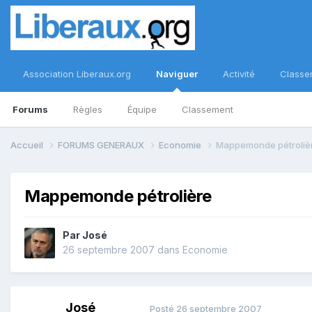
Association Liberaux.org
Naviguer
Activité
Classe
Forums
Règles
Équipe
Classement
Accueil
FORUMS GENERAUX
Economie
Mappemonde pétroliè
Mappemonde pétrolière
Par
José
26 septembre 2007
dans
Economie
José
Posté
26 septembre 2007