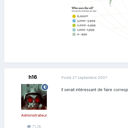
h16
Posté
27 septembre 2007
Il serait intéressant de faire corres
Administrateur
71,3k