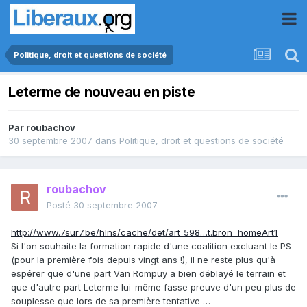
Politique, droit et questions de société
Leterme de nouveau en piste
Par
roubachov
30 septembre 2007
dans
Politique, droit et questions de société
roubachov
Posté
30 septembre 2007
http://www.7sur7.be/hlns/cache/det/art_598…t.bron=homeArt1
Si l'on souhaite la formation rapide d'une coalition excluant le PS
(pour la première fois depuis vingt ans !), il ne reste plus qu'à
espérer que d'une part Van Rompuy a bien déblayé le terrain et
que d'autre part Leterme lui-même fasse preuve d'un peu plus de
souplesse que lors de sa première tentative …