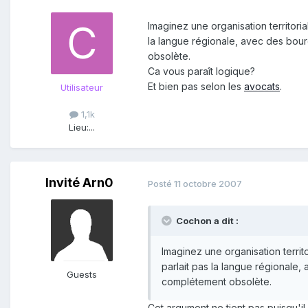
Imaginez une organisation territoria
la langue régionale, avec des bour
obsolète.
Ca vous paraît logique?
Et bien pas selon les
avocats
.
Utilisateur
1,1k
Lieu:
...
Invité Arn0
Posté
11 octobre 2007
Cochon a dit :
Imaginez une organisation territ
parlait pas la langue régionale,
Guests
complétement obsolète.
Cet argument ne tient pas puisqu'il 