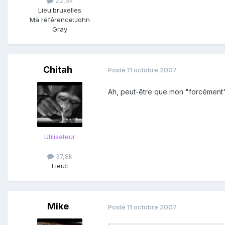
22,6k
Lieu:
bruxelles
Ma référence:
John
Gray
Chitah
Posté
11 octobre 2007
Ah, peut-être que mon "forcément" 
Utilisateur
37,8k
Lieu:
t
Mike
Posté
11 octobre 2007