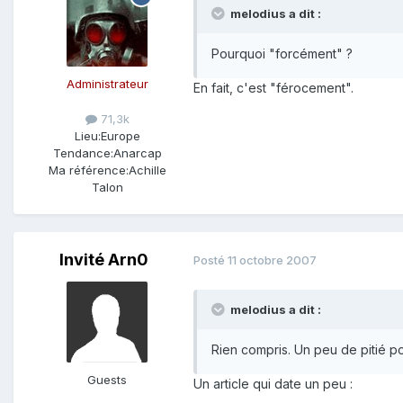
melodius a dit :
Pourquoi "forcément" ?
Administrateur
En fait, c'est "férocement".
71,3k
Lieu:
Europe
Tendance:
Anarcap
Ma référence:
Achille
Talon
Invité Arn0
Posté
11 octobre 2007
melodius a dit :
Rien compris. Un peu de pitié 
Guests
Un article qui date un peu :