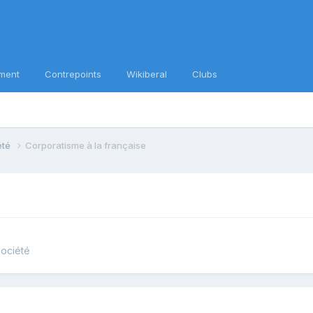
ment
Contrepoints
Wikiberal
Clubs
iété
Corporatisme à la française
société