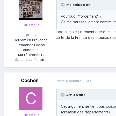
melodius a dit :
Pourquoi "forcément" ?
Ca me parait tellement contre-intu
Utilisateur
Il me semble justement que c'est le 
1,6k
carte de la France des tribunaux es
Lieu:
Aix en Provence.
Tendance:
Libéral
classique
Ma référence:
L.
Spooner, J. Portalis
Cochon
Posté
11 octobre 2007
Arn0 a dit :
Cet argument ne tient pas puisqu'
(création des départements).
Utilisateur