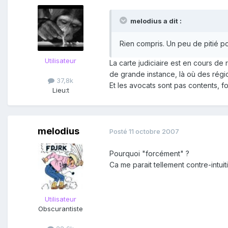
melodius a dit :
Rien compris. Un peu de pitié 
Utilisateur
La carte judiciaire est en cours de
de grande instance, là où des rég
37,8k
Et les avocats sont pas contents, f
Lieu:
t
melodius
Posté
11 octobre 2007
Pourquoi "forcément" ?
Ca me parait tellement contre-intuiti
Utilisateur
Obscurantiste