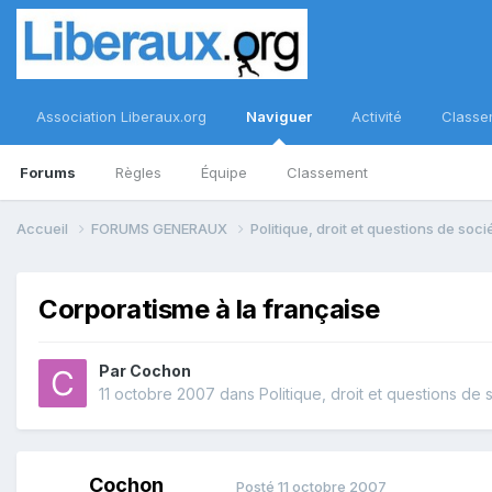
Association Liberaux.org
Naviguer
Activité
Classe
Forums
Règles
Équipe
Classement
Accueil
FORUMS GENERAUX
Politique, droit et questions de soc
Corporatisme à la française
Par
Cochon
11 octobre 2007
dans
Politique, droit et questions de 
Cochon
Posté
11 octobre 2007