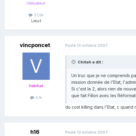
Utilisateur
37,8k
Lieu:
t
vincponcet
Posté
13 octobre 2007
Chitah a dit :
Un truc que je ne comprends pas 
mission donnée de l'Etat, l'admi
Habitué
Si c'est le 2, alors rien de nouv
que fait Fillon avec les Réformat
4,1k
du cost killing dans l'Etat, c quan
h16
Posté
13 octobre 2007