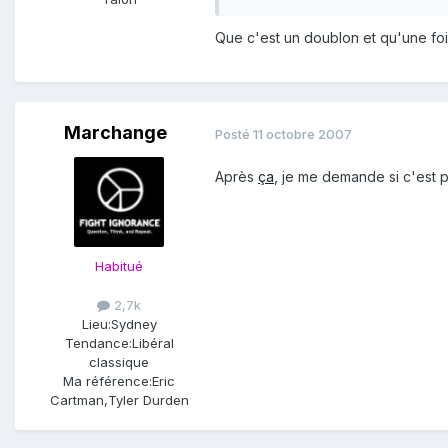
Que c'est un doublon et qu'une fois
Marchange
Posté
11 octobre 2007
Après
ça
, je me demande si c'est p
Habitué
2,7k
Lieu:
Sydney
Tendance:
Libéral
classique
Ma référence:
Eric
Cartman,Tyler Durden