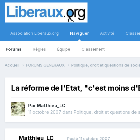
Association Liberaux.org
Naviguer
Activité
Classe
Forums
Règles
Équipe
Classement
Accueil
FORUMS GENERAUX
Politique, droit et questions de soc
La réforme de l'Etat, "c'est moins d'
Par
Matthieu_LC
11 octobre 2007
dans
Politique, droit et questions de 
Matthieu_LC
Posté
11 octobre 2007