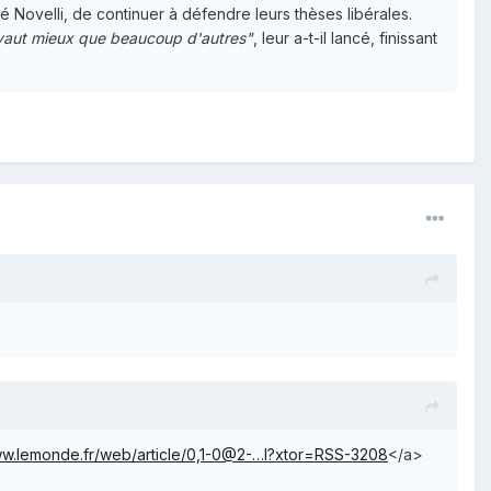
Novelli, de continuer à défendre leurs thèses libérales.
s, vaut mieux que beaucoup d'autres"
, leur a-t-il lancé, finissant
ww.lemonde.fr/web/article/0,1-0@2-…l?xtor=RSS-3208
</a>