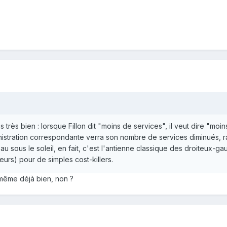
très bien : lorsque Fillon dit "moins de services", il veut dire "moi
nistration correspondante verra son nombre de services diminués, ra
eau sous le soleil, en fait, c'est l'antienne classique des droiteux-ga
eurs) pour de simples cost-killers.
d même déjà bien, non ?