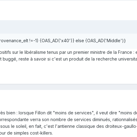
 (provenance_elt !=-1) {OAS_AD('x40')} else {OAS_AD('Middle')}
sitifs sur le libéralisme tenus par un premier ministre de la France : 
buggé, reste à savoir si c'est un produit de la recherche universit
s bien : lorsque Fillon dit "moins de services", il veut dire "moins 
correspondante verra son nombre de services diminués, rationnalisés
 sous le soleil, en fait, c'est l'antienne classique des droiteux-gaull
our de simples cost-killers.