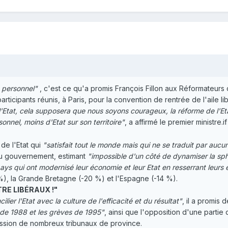
 personnel
"
, c'est ce qu'a promis François Fillon aux Réformateurs 
rticipants réunis, à Paris, pour la convention de rentrée de l'aile li
e l'Etat, cela supposera que nous soyons courageux, la réforme de l'E
nnel, moins d'Etat sur son territoire"
, a affirmé le premier ministre
e l'Etat qui
"satisfait tout le monde mais qui ne se traduit par aucun
 du gouvernement, estimant
"impossible d'un côté de dynamiser la sphè
ays qui ont modernisé leur économie et leur Etat en resserrant leurs e
 %), la Grande Bretagne (-20 %) et l'Espagne (-14 %).
RE LIBÉRAUX !"
ilier l'Etat avec la culture de l'efficacité et du résultat"
, il a promis d
 de 1988 et les grèves de 1995"
, ainsi que l'opposition d'une partie
ression de nombreux tribunaux de province.