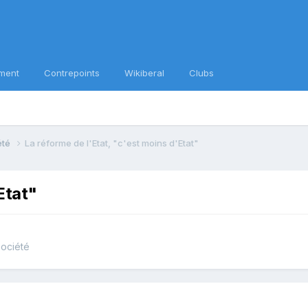
ment
Contrepoints
Wikiberal
Clubs
iété
La réforme de l'Etat, "c'est moins d'Etat"
Etat"
société