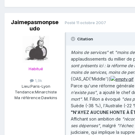
Jaimepasmonpse
Posté
11 octobre 2007
udo
Citation
Moins de services"
et
"moins de
applaudissements du millier de pa
sont présents ici : la réforme d
Habitué
moins de services, moins de perso
{OAS_AD('Middle')}
1,9k
Parce qu'une réforme générale d
Lieu:
Paris-Lyon
Tendance:
Minarchiste
n'existe pas"
, a ajouté le chef
Ma référence:
Dawkins
mort"
. M. Fillon a évoqué
"des p
Suède (-38 %), l'Australie (-22
"N'AYEZ AUCUNE HONTE À ÊT
Affichant son ambition de
"réconc
ses dépenses"
, malgré
"l'échec
judiciaire, qui implique la supp