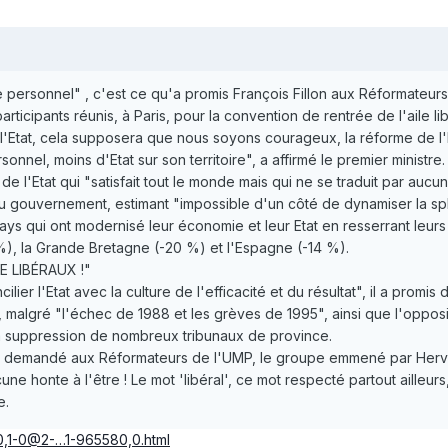
 personnel" , c'est ce qu'a promis François Fillon aux Réformateurs 
rticipants réunis, à Paris, pour la convention de rentrée de l'aile lib
de l'Etat, cela supposera que nous soyons courageux, la réforme de l
nnel, moins d'Etat sur son territoire", a affirmé le premier ministre.
 l'Etat qui "satisfait tout le monde mais qui ne se traduit par aucun
du gouvernement, estimant "impossible d'un côté de dynamiser la sphè
ys qui ont modernisé leur économie et leur Etat en resserrant leurs ef
 %), la Grande Bretagne (-20 %) et l'Espagne (-14 %).
 LIBÉRAUX !"
ilier l'Etat avec la culture de l'efficacité et du résultat", il a prom
malgré "l'échec de 1988 et les grèves de 1995", ainsi que l'opposit
e la suppression de nombreux tribunaux de province.
urs demandé aux Réformateurs de l'UMP, le groupe emmené par Hervé 
ne honte à l'être ! Le mot 'libéral', ce mot respecté partout ailleur
e.
/0,1-0@2-…1-965580,0.html