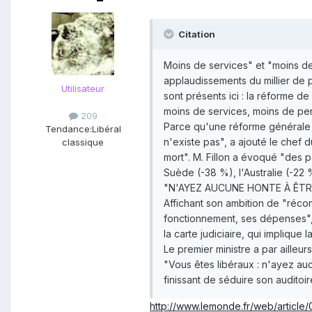
Citation
Moins de services" et "moins de
applaudissements du millier de pa
Utilisateur
sont présents ici : la réforme 
moins de services, moins de perso
209
Parce qu'une réforme générale de
Tendance:
Libéral
n'existe pas", a ajouté le chef 
classique
mort". M. Fillon a évoqué "des pa
Suède (-38 %), l'Australie (-22
"N'AYEZ AUCUNE HONTE À ÊTRE
Affichant son ambition de "réconc
fonctionnement, ses dépenses", 
la carte judiciaire, qui impliqu
Le premier ministre a par aille
"Vous êtes libéraux : n'ayez aucu
finissant de séduire son auditoir
http://www.lemonde.fr/web/article