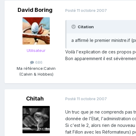
David Boring
Posté
11 octobre 2007
Citation
a affirmé le premier ministre.if
Utilisateur
Voilà l'explication de ces propos po
Bon apparemment il est sévèrement 
686
Ma référence:
Calvin
(Calvin & Hobbes)
Chitah
Posté
11 octobre 2007
Un truc que je ne comprends pas trè
donnée de l'Etat, l'administration 
Si c'est le 2, alors rien de nouveau
fait Fillon avec les Réformateurs) p