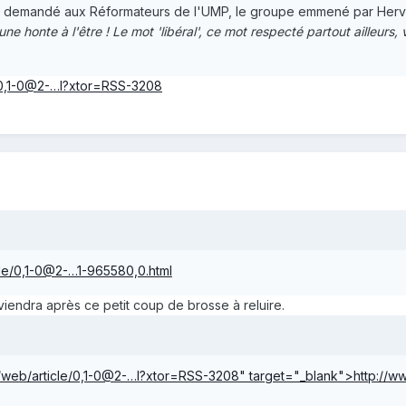
urs demandé aux Réformateurs de l'UMP, le groupe emmené par Hervé 
une honte à l'être ! Le mot 'libéral', ce mot respecté partout ailleur
e/0,1-0@2-…l?xtor=RSS-3208
cle/0,1-0@2-…1-965580,0.html
viendra après ce petit coup de brosse à reluire.
/web/article/0,1-0@2-…l?xtor=RSS-3208" target="_blank">http://w