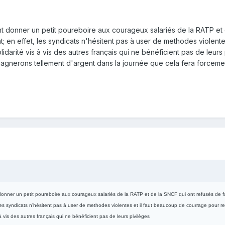
 donner un petit poureboire aux courageux salariés de la RATP et d
t; en effet, les syndicats n'hésitent pas à user de methodes violente
idarité vis à vis des autres français qui ne bénéficient pas de leurs
agnerons tellement d'argent dans la journée que cela fera forcement
onner un petit poureboire aux courageux salariés de la RATP et de la SNCF qui ont refusés de fa
 les syndicats n'hésitent pas à user de methodes violentes et il faut beaucoup de courrage pour ref
 à vis des autres français qui ne bénéficient pas de leurs pivilèges