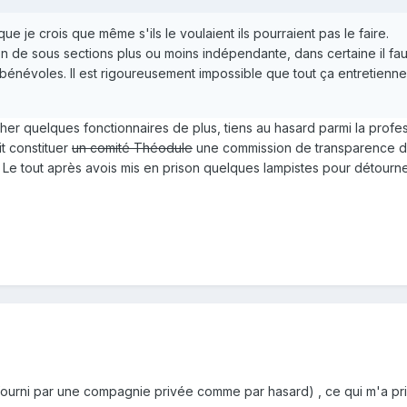
 que je crois que même s'ils le voulaient ils pourraient pas le faire.
on de sous sections plus ou moins indépendante, dans certaine il fa
 bénévoles. Il est rigoureusement impossible que tout ça entretienn
baucher quelques fonctionnaires de plus, tiens au hasard parmi la p
it constituer
un comité Théodule
une commission de transparence de
 Le tout après avois mis en prison quelques lampistes pour détourn
(fourni par une compagnie privée comme par hasard) , ce qui m'a pr