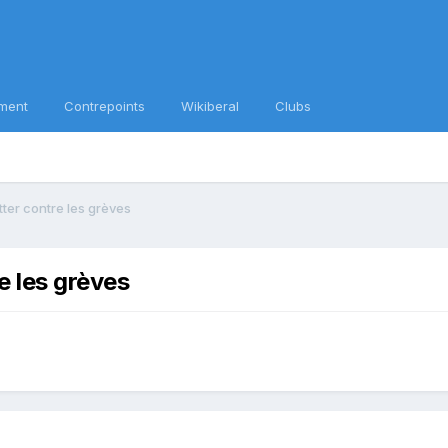
ment
Contrepoints
Wikiberal
Clubs
ter contre les grèves
e les grèves