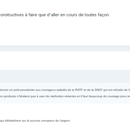
constructives à faire que d'aller en cours de toutes façon.
onner un petit poureboire aux courageux salariés de la RATP et de la SNCF qui ont refusés de fa
 les syndicats n'hésitent pas à user de methodes violentes et il faut beaucoup de courrage pour ref
qui déblattèrent sur le pouvoir corrupteur de l'argent.