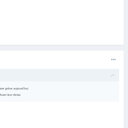
ire grève aujourd'hui.
user leur dictat.