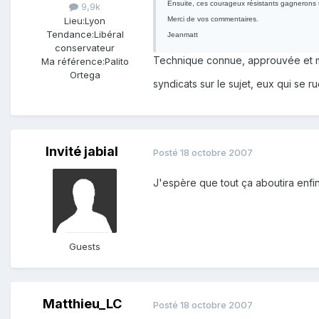
Ensuite, ces courageux résistants gagnerons te
9,9k
Lieu:
Lyon
Merci de vos commentaires.
Tendance:
Libéral
Jeanmatt
conservateur
Technique connue, approuvée et mi
Ma référence:
Palito
Ortega
syndicats sur le sujet, eux qui se 
Invité jabial
Posté
18 octobre 2007
J'espère que tout ça aboutira enfin
Guests
Matthieu_LC
Posté
18 octobre 2007