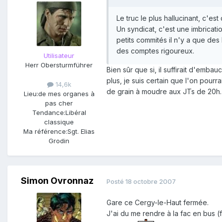
Le truc le plus hallucinant, c'est
Un syndicat, c'est une imbricati
petits commités il n'y a que des
des comptes rigoureux.
Utilisateur
Herr Obersturmführer
Bien sûr que si, il suffirait d'em
plus, je suis certain que l'on pourra
14,6k
de grain à moudre aux JTs de 20h.
Lieu:
de mes organes à
pas cher
Tendance:
Libéral
classique
Ma référence:
Sgt. Elias
Grodin
Simon Ovronnaz
Posté
18 octobre 2007
Gare ce Cergy-le-Haut fermée.
J'ai du me rendre à la fac en bus 