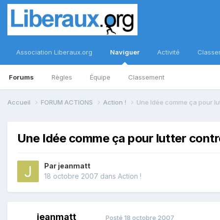
Association Liberaux.org
Naviguer
Activité
Classe
Forums
Règles
Équipe
Classement
Accueil
FORUM ACTIONS
Action !
Une Idée comme ça pour lut
Une Idée comme ça pour lutter contr
Par
jeanmatt
18 octobre 2007
dans
Action !
jeanmatt
Posté
18 octobre 2007