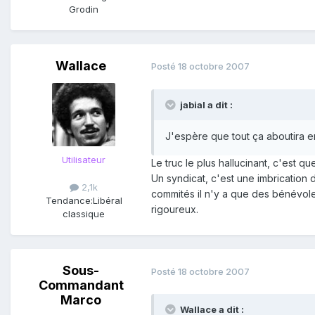
Grodin
Wallace
Posté
18 octobre 2007
jabial a dit :
J'espère que tout ça aboutira en
Utilisateur
Le truc le plus hallucinant, c'est qu
Un syndicat, c'est une imbrication 
2,1k
commités il n'y a que des bénévole
Tendance:
Libéral
rigoureux.
classique
Sous-
Posté
18 octobre 2007
Commandant
Marco
Wallace a dit :