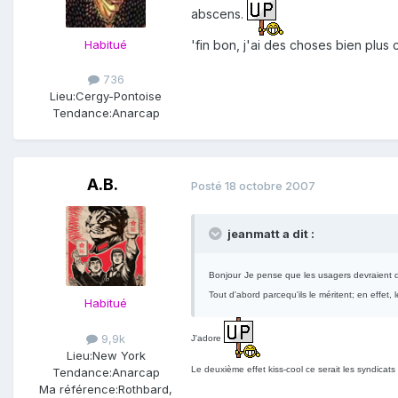
abscens.
Habitué
'fin bon, j'ai des choses bien plus 
736
Lieu:
Cergy-Pontoise
Tendance:
Anarcap
A.B.
Posté
18 octobre 2007
jeanmatt a dit :
Bonjour
Je pense que les usagers devraient d
Tout d'abord parcequ'ils le méritent; en effet,
Habitué
9,9k
J'adore
Lieu:
New York
Le deuxième effet kiss-cool ce serait les syndicats 
Tendance:
Anarcap
Ma référence:
Rothbard,