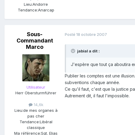
Lieu:
Andorre
Tendance:
Anarcap
Sous-
Posté
18 octobre 2007
Commandant
Marco
jabial a dit :
J'espère que tout ça aboutira en
Publier les comptes est une illusi
subventions chaque année.
Utilisateur
Ce qu'il faut, c'est que la justice
Herr Obersturmführer
Autrement dit, il faut l'impossible.
14,6k
Lieu:
de mes organes à
pas cher
Tendance:
Libéral
classique
Ma référence:
Sgt. Elias