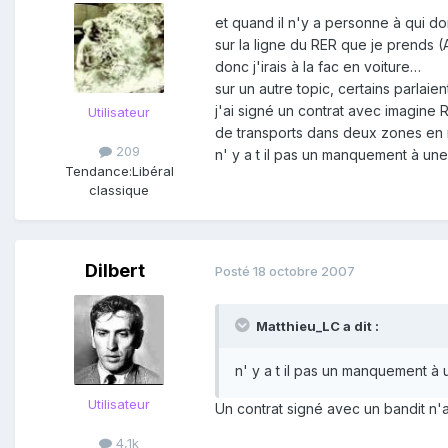
et quand il n'y a personne à qui do
sur la ligne du RER que je prends (A
donc j'irais à la fac en voiture…
sur un autre topic, certains parlaien
j'ai signé un contrat avec imagine 
Utilisateur
de transports dans deux zones en 
209
n' y a t il pas un manquement à une
Tendance:
Libéral
classique
Dilbert
Posté
18 octobre 2007
Matthieu_LC a dit :
n' y a t il pas un manquement à 
Utilisateur
Un contrat signé avec un bandit n'a
4,1k