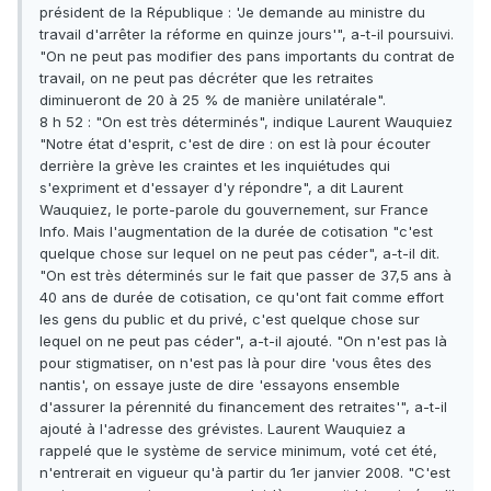
président de la République : 'Je demande au ministre du
travail d'arrêter la réforme en quinze jours'", a-t-il poursuivi.
"On ne peut pas modifier des pans importants du contrat de
travail, on ne peut pas décréter que les retraites
diminueront de 20 à 25 % de manière unilatérale".
8 h 52 : "On est très déterminés", indique Laurent Wauquiez
"Notre état d'esprit, c'est de dire : on est là pour écouter
derrière la grève les craintes et les inquiétudes qui
s'expriment et d'essayer d'y répondre", a dit Laurent
Wauquiez, le porte-parole du gouvernement, sur France
Info. Mais l'augmentation de la durée de cotisation "c'est
quelque chose sur lequel on ne peut pas céder", a-t-il dit.
"On est très déterminés sur le fait que passer de 37,5 ans à
40 ans de durée de cotisation, ce qu'ont fait comme effort
les gens du public et du privé, c'est quelque chose sur
lequel on ne peut pas céder", a-t-il ajouté. "On n'est pas là
pour stigmatiser, on n'est pas là pour dire 'vous êtes des
nantis', on essaye juste de dire 'essayons ensemble
d'assurer la pérennité du financement des retraites'", a-t-il
ajouté à l'adresse des grévistes. Laurent Wauquiez a
rappelé que le système de service minimum, voté cet été,
n'entrerait en vigueur qu'à partir du 1er janvier 2008. "C'est