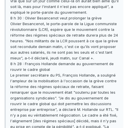
vrai que sur un jour comme celui-là on aurait bien aimé qu'il
soit là, mais pour l'instant il n'est pas encore appliqué", a
expliqué le porte-parole du gouvernement.
8 h 30 : Olivier Besancenot veut prolonger la grève
Olivier Besancenot, le porte-parole de la Ligue communiste
révolutionnaire (LCR), espère que le mouvement contre la
réforme des régimes spéciaux de retraite durera plus de 24
heures. "Nos militants de la LCR poussent à ce que la grève
soit reconduite demain matin, c'est ce qu'ils vont proposer
aux autres salariés, ils ne sont pas les seuls et c'est tant
mieux", a-t-il déclaré, jeudi matin, sur Canal +.
8 h 28 : François Hollande demande au gouvernement de
rouvrir le cadre global
Le premier secrétaire du PS, François Hollande, a souligné
l'ampleur de la mobilisation à l'occasion de la grève contre
la réforme des régimes spéciaux de retraite, faisant
remarquer que le mouvement était "soutenu par toutes les
organisations syndicales". "Je dis au gouvernement de
rouvrir le cadre global qui doit permettre les discussions
entreprise par entreprise", a déclaré M. Hollande sur RTL. "Il
n'y a pas eu véritablement négociation. Le cadre a été fixé,
l'alignement [des régimes spéciaux] décidé, mais il n'y pas
eu prise en compte de la pénibilité", a-t-il expliqué. "La