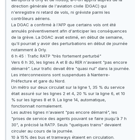
direction générale de l'aviation civile (DGAC) qui
n'enregistre ni retard de vols, ni gréviste parmi les
contrôleurs aériens.
La DGAC a confirmé à l'AFP que certains vols ont été
annulés préventivement afin d'anticiper les conséquences
de la grève. La DGAC avait estimé, en début de semaine,
qu'il pourrait y avoir des perturbations en début de journée
notamment à Orly.
6 h 45 : Trafic RATP "très fortement perturbé"
Vers 6 h 30, les lignes A et B du RER n'avaient "pas encore
démarré". Leur trafic devait être "quasi nul" dans la journée.
Les interconnexions sont suspendues à Nanterre-
Préfecture et gare du Nord.
Un métro sur deux circulait sur la ligne 1, 35 % du service
était assuré sur les lignes 2 et 4, 20 % sur la ligne 6, et 10
% sur les lignes 8 et 9. La ligne 14, automatique,
fonctionnait normalement.
Les autres lignes n'avaient "pas encore démarré", les
"prises de service des agents pouvant se faire jsuqu'à 7 h
30", a précisé la RATP. Seuls "quelques trains" devaient
circuler au cours de la journée.
10 à 15% des bus et tramways étaient en circulation.