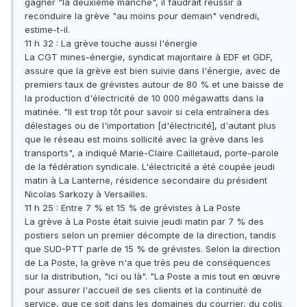
gagner "la deuxième manche", il faudrait réussir à
reconduire la grève "au moins pour demain" vendredi,
estime-t-il.
11 h 32 : La grève touche aussi l'énergie
La CGT mines-énergie, syndicat majoritaire à EDF et GDF,
assure que la grève est bien suivie dans l'énergie, avec de
premiers taux de grévistes autour de 80 % et une baisse de
la production d'électricité de 10 000 mégawatts dans la
matinée. "Il est trop tôt pour savoir si cela entraînera des
délestages ou de l'importation [d'électricité], d'autant plus
que le réseau est moins sollicité avec la grève dans les
transports", a indiqué Marie-Claire Cailletaud, porte-parole
de la fédération syndicale. L'électricité a été coupée jeudi
matin à La Lanterne, résidence secondaire du président
Nicolas Sarkozy à Versailles.
11 h 25 : Entre 7 % et 15 % de grévistes à La Poste
La grève à La Poste était suivie jeudi matin par 7 % des
postiers selon un premier décompte de la direction, tandis
que SUD-PTT parle de 15 % de grévistes. Selon la direction
de La Poste, la grève n'a que très peu de conséquences
sur la distribution, "ici ou là". "La Poste a mis tout en œuvre
pour assurer l'accueil de ses clients et la continuité de
service, que ce soit dans les domaines du courrier, du colis