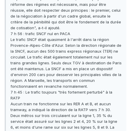
réforme des régimes est nécessaire, mais pour être
réussie, elle doit respecter deux principes : le premier, celui
de la négociation à partir d'un cadre global, ensuite le
critère de la pénibilité qui doit être le fondement de la durée
de cotisation", a-t-il ajouté.
7 h 56 : trafic SNCF nul en PACA
Le trafic SNCF était quasiment à l'arrêt dans la région
Provence-Alpes-Côte d'Azur. Selon la direction régionale de
la SNCF, aucun des 500 trains express régionaux (TER) ne
circulait. Le trafic était également totalement nul sur les
trains grandes lignes. Seuls deux TGV à destination de Paris
ont été maintenus. La SNCF a mis en place un dispositif
d'environ 200 cars pour desservir les principales villes de la
région. A Marseille, les transports en commun
fonctionnaient en revanche normalement.
7 h 45 : Le trafic toujours "très fortement perturbé" à la
RATP
Aucun train ne fonctionne sur les RER A et B, et aucun
tramway, a indiqué la direction de la RATP vers 7 h 30.
Deux métros sur trois circulaient sur la ligne 1, 35 % du
service était assuré sur les lignes 2 et 4, 20 % sur la ligne
6, et moins d'une rame sur six sur les lignes 5, 8 et 9. La