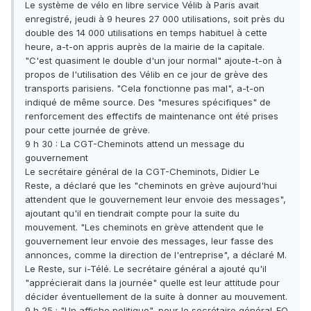
Le système de vélo en libre service Vélib à Paris avait
enregistré, jeudi à 9 heures 27 000 utilisations, soit près du
double des 14 000 utilisations en temps habituel à cette
heure, a-t-on appris auprès de la mairie de la capitale.
"C'est quasiment le double d'un jour normal" ajoute-t-on à
propos de l'utilisation des Vélib en ce jour de grève des
transports parisiens. "Cela fonctionne pas mal", a-t-on
indiqué de même source. Des "mesures spécifiques" de
renforcement des effectifs de maintenance ont été prises
pour cette journée de grève.
9 h 30 : La CGT-Cheminots attend un message du
gouvernement
Le secrétaire général de la CGT-Cheminots, Didier Le
Reste, a déclaré que les "cheminots en grève aujourd'hui
attendent que le gouvernement leur envoie des messages",
ajoutant qu'il en tiendrait compte pour la suite du
mouvement. "Les cheminots en grève attendent que le
gouvernement leur envoie des messages, leur fasse des
annonces, comme la direction de l'entreprise", a déclaré M.
Le Reste, sur i-Télé. Le secrétaire général a ajouté qu'il
"apprécierait dans la journée" quelle est leur attitude pour
décider éventuellement de la suite à donner au mouvement.
9 h 25 : "Un affiche politique", pour le secrétaire général-FO