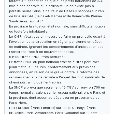
toutefois "l'apparition de quelques petits bouchons de 3/4
kms à des endroits où d'ordinaire il n'en existe pas à
pareille heure : ainsi à hauteur de Lisses (Essonne) sur l'A6,
de Brie sur l'A4 (Seine-et-Marne) et de Romainville (Seine-
Saint-Denis) sur l'A3".
En province la situation était normale, sans difficulté notable
ou toutefois inhabituelle.
Le CNIR n'était pas en mesure de faire un pronostic quant à
l'évolution de la circulation en région parisienne en début
de matinée, ignorant les comportements d'anticipation des
Franciliens face à ce mouvement social.
6 h 00 : trafic SNCF "très perturbé"
Le trafic SNCF au plan national était déjà "très perturbé"
jeudi matin, à 6 heures, conformément aux prévisions
annoncées, en raison de la grève contre la réforme des
régimes spéciaux de retraite à l'appel des huit syndicats de
cheminots, a indiqué l'entreprise.
La SNCF a prévu que seulement 46 TGV sur environ 700 en
temps normal circulent sur le réseau national, entre Paris et
la province, dont aucun au départ ou en provenance de
Paris-Nord.
Huit Eurostar (Paris-Londres) sur 10, et 6 Thalys (Paris-
Bruxelles, Paris-Amsterdam, Paris-Cologne) sur 10 sont