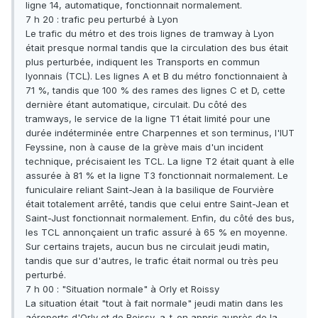
ligne 14, automatique, fonctionnait normalement.
7 h 20 : trafic peu perturbé à Lyon
Le trafic du métro et des trois lignes de tramway à Lyon
était presque normal tandis que la circulation des bus était
plus perturbée, indiquent les Transports en commun
lyonnais (TCL). Les lignes A et B du métro fonctionnaient à
71 %, tandis que 100 % des rames des lignes C et D, cette
dernière étant automatique, circulait. Du côté des
tramways, le service de la ligne T1 était limité pour une
durée indéterminée entre Charpennes et son terminus, l'IUT
Feyssine, non à cause de la grève mais d'un incident
technique, précisaient les TCL. La ligne T2 était quant à elle
assurée à 81 % et la ligne T3 fonctionnait normalement. Le
funiculaire reliant Saint-Jean à la basilique de Fourvière
était totalement arrêté, tandis que celui entre Saint-Jean et
Saint-Just fonctionnait normalement. Enfin, du côté des bus,
les TCL annonçaient un trafic assuré à 65 % en moyenne.
Sur certains trajets, aucun bus ne circulait jeudi matin,
tandis que sur d'autres, le trafic était normal ou très peu
perturbé.
7 h 00 : "Situation normale" à Orly et Roissy
La situation était "tout à fait normale" jeudi matin dans les
aéroports d'Orly et de Roissy, a-t-on appris auprès de la