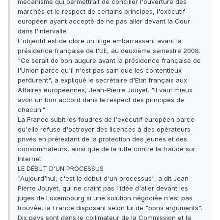
mécanisme qui permettrait de concilier l'ouverture des
marchés et le respect de certains principes, l'exécutif
européen ayant accepté de ne pas aller devant la Cour
dans l'intervalle.
L'objectif est de clore un litige embarrassant avant la
présidence française de l'UE, au deuxième semestre 2008.
"Ce serait de bon augure avant la présidence française de
l'Union parce qu'il n'est pas sain que les contentieux
perdurent", a expliqué le secrétaire d'Etat français aux
Affaires européennes, Jean-Pierre Jouyet. "Il vaut mieux
avoir un bon accord dans le respect des principes de
chacun."
La France subit les foudres de l'exécutif européen parce
qu'elle refuse d'octroyer des licences à des opérateurs
privés en prétextant de la protection des jeunes et des
consommateurs, ainsi que de la lutte contre la fraude sur
Internet.
LE DÉBUT D'UN PROCESSUS
"Aujourd'hui, c'est le début d'un processus", a dit Jean-
Pierre Jouyet, qui ne craint pas l'idée d'aller devant les
juges de Luxembourg si une solution négociée n'est pas
trouvée, la France disposant selon lui de "bons arguments".
Dix pays sont dans le collimateur de la Commission et la