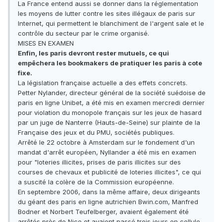
La France entend aussi se donner dans la réglementation
les moyens de lutter contre les sites illégaux de paris sur
Internet, qui permettent le blanchiment de l'argent sale et le
contrôle du secteur par le crime organisé.
MISES EN EXAMEN
Enfin, les paris devront rester mutuels, ce qui
empêchera les bookmakers de pratiquer les paris à cote
fixe.
La législation française actuelle a des effets concrets.
Petter Nylander, directeur général de la société suédoise de
paris en ligne Unibet, a été mis en examen mercredi dernier
pour violation du monopole français sur les jeux de hasard
par un juge de Nanterre (Hauts-de-Seine) sur plainte de la
Française des jeux et du PMU, sociétés publiques.
Arrêté le 22 octobre à Amsterdam sur le fondement d'un
mandat d'arrêt européen, Nyllander a été mis en examen
pour "loteries illicites, prises de paris illicites sur des
courses de chevaux et publicité de loteries illicites", ce qui
a suscité la colère de la Commission européenne.
En septembre 2006, dans la même affaire, deux dirigeants
du géant des paris en ligne autrichien Bwin.com, Manfred
Bodner et Norbert Teufelberger, avaient également été
arrêtés près de Nice et avaient passé trois jours en cellule