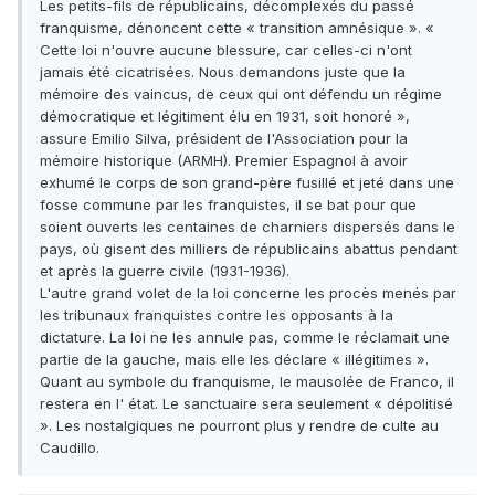
Les petits-fils de républicains, décomplexés du passé
franquisme, dénoncent cette « transition amnésique ». «
Cette loi n'ouvre aucune blessure, car celles-ci n'ont
jamais été cicatrisées. Nous demandons juste que la
mémoire des vaincus, de ceux qui ont défendu un régime
démocratique et légitiment élu en 1931, soit honoré »,
assure Emilio Silva, président de l'Association pour la
mémoire historique (ARMH). Premier Espagnol à avoir
exhumé le corps de son grand-père fusillé et jeté dans une
fosse commune par les franquistes, il se bat pour que
soient ouverts les centaines de charniers dispersés dans le
pays, où gisent des milliers de républicains abattus pendant
et après la guerre civile (1931-1936).
L'autre grand volet de la loi concerne les procès menés par
les tribunaux franquistes contre les opposants à la
dictature. La loi ne les annule pas, comme le réclamait une
partie de la gauche, mais elle les déclare « illégitimes ».
Quant au symbole du franquisme, le mausolée de Franco, il
restera en l' état. Le sanctuaire sera seulement « dépolitisé
». Les nostalgiques ne pourront plus y rendre de culte au
Caudillo.