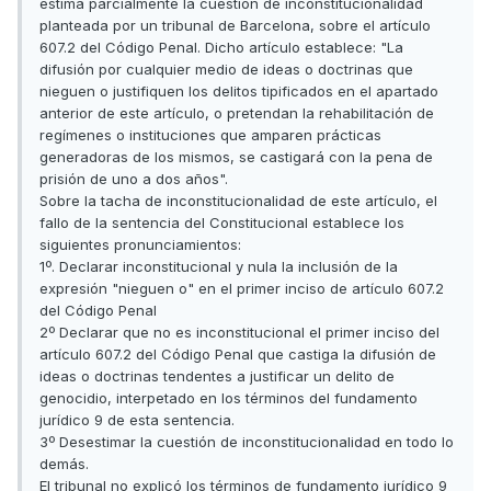
estima parcialmente la cuestión de inconstitucionalidad
planteada por un tribunal de Barcelona, sobre el artículo
607.2 del Código Penal. Dicho artículo establece: "La
difusión por cualquier medio de ideas o doctrinas que
nieguen o justifiquen los delitos tipificados en el apartado
anterior de este artículo, o pretendan la rehabilitación de
regímenes o instituciones que amparen prácticas
generadoras de los mismos, se castigará con la pena de
prisión de uno a dos años".
Sobre la tacha de inconstitucionalidad de este artículo, el
fallo de la sentencia del Constitucional establece los
siguientes pronunciamientos:
1º. Declarar inconstitucional y nula la inclusión de la
expresión "nieguen o" en el primer inciso de artículo 607.2
del Código Penal
2º Declarar que no es inconstitucional el primer inciso del
artículo 607.2 del Código Penal que castiga la difusión de
ideas o doctrinas tendentes a justificar un delito de
genocidio, interpetado en los términos del fundamento
jurídico 9 de esta sentencia.
3º Desestimar la cuestión de inconstitucionalidad en todo lo
demás.
El tribunal no explicó los términos de fundamento jurídico 9