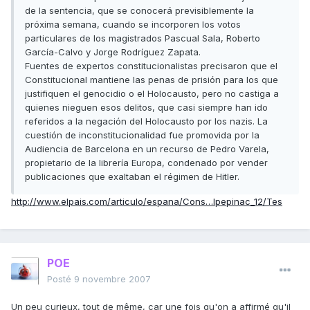
de la sentencia, que se conocerá previsiblemente la
próxima semana, cuando se incorporen los votos
particulares de los magistrados Pascual Sala, Roberto
García-Calvo y Jorge Rodríguez Zapata.
Fuentes de expertos constitucionalistas precisaron que el
Constitucional mantiene las penas de prisión para los que
justifiquen el genocidio o el Holocausto, pero no castiga a
quienes nieguen esos delitos, que casi siempre han ido
referidos a la negación del Holocausto por los nazis. La
cuestión de inconstitucionalidad fue promovida por la
Audiencia de Barcelona en un recurso de Pedro Varela,
propietario de la librería Europa, condenado por vender
publicaciones que exaltaban el régimen de Hitler.
http://www.elpais.com/articulo/espana/Cons…lpepinac_12/Tes
POE
Posté
9 novembre 2007
Un peu curieux, tout de même, car une fois qu'on a affirmé qu'il