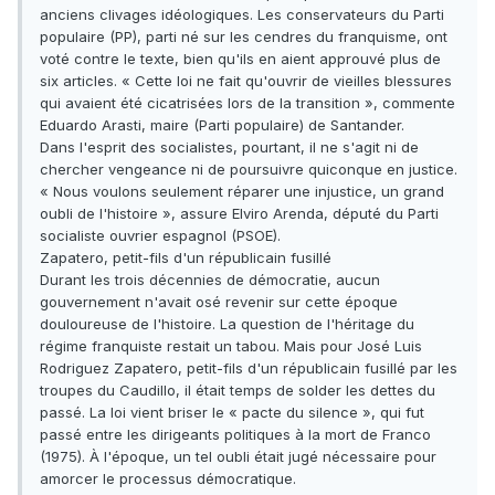
anciens clivages idéologiques. Les conservateurs du Parti
populaire (PP), parti né sur les cendres du franquisme, ont
voté contre le texte, bien qu'ils en aient approuvé plus de
six articles. « Cette loi ne fait qu'ouvrir de vieilles blessures
qui avaient été cicatrisées lors de la transition », commente
Eduardo Arasti, maire (Parti populaire) de Santander.
Dans l'esprit des socialistes, pourtant, il ne s'agit ni de
chercher vengeance ni de poursuivre quiconque en justice.
« Nous voulons seulement réparer une injustice, un grand
oubli de l'histoire », assure Elviro Arenda, député du Parti
socialiste ouvrier espagnol (PSOE).
Zapatero, petit-fils d'un républicain fusillé
Durant les trois décennies de démocratie, aucun
gouvernement n'avait osé revenir sur cette époque
douloureuse de l'histoire. La question de l'héritage du
régime franquiste restait un tabou. Mais pour José Luis
Rodriguez Zapatero, petit-fils d'un républicain fusillé par les
troupes du Caudillo, il était temps de solder les dettes du
passé. La loi vient briser le « pacte du silence », qui fut
passé entre les dirigeants politiques à la mort de Franco
(1975). À l'époque, un tel oubli était jugé nécessaire pour
amorcer le processus démocratique.