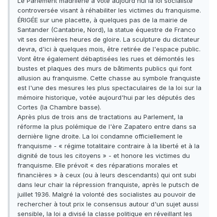
Le Parlement madrilène a voté aujourd'hui la loi socialiste
controversée visant à réhabiliter les victimes du franquisme.
ÉRIGÉE sur une placette, à quelques pas de la mairie de
Santander (Cantabrie, Nord), la statue équestre de Franco
vit ses dernières heures de gloire. La sculpture du dictateur
devra, d'ici à quelques mois, être retirée de l'espace public.
Vont être également débaptisées les rues et démontés les
bustes et plaques des murs de bâtiments publics qui font
allusion au franquisme. Cette chasse au symbole franquiste
est l'une des mesures les plus spectaculaires de la loi sur la
mémoire historique, votée aujourd'hui par les députés des
Cortes (la Chambre basse).
Après plus de trois ans de tractations au Parlement, la
réforme la plus polémique de l'ère Zapatero entre dans sa
dernière ligne droite. La loi condamne officiellement le
franquisme - « régime totalitaire contraire à la liberté et à la
dignité de tous les citoyens » - et honore les victimes du
franquisme. Elle prévoit « des réparations morales et
financières » à ceux (ou à leurs descendants) qui ont subi
dans leur chair la répression franquiste, après le putsch de
juillet 1936. Malgré la volonté des socialistes au pouvoir de
rechercher à tout prix le consensus autour d'un sujet aussi
sensible, la loi a divisé la classe politique en réveillant les