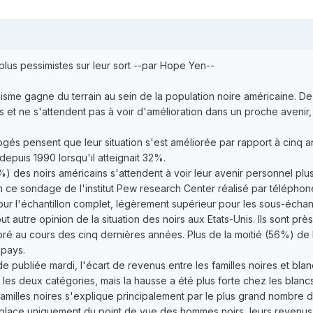
plus pessimistes sur leur sort --par Hope Yen--
e gagne du terrain au sein de la population noire américaine. De p
 et ne s'attendent pas à voir d'amélioration dans un proche avenir
gés pensent que leur situation s'est améliorée par rapport à cinq a
depuis 1990 lorsqu'il atteignait 32%.
%) des noirs américains s'attendent à voir leur avenir personnel plu
 ce sondage de l'institut Pew research Center réalisé par téléph
ur l'échantillon complet, légèrement supérieur pour les sous-échant
ut autre opinion de la situation des noirs aux Etats-Unis. Ils sont p
ioré au cours des cinq dernières années. Plus de la moitié (56%) de
 pays.
ude publiée mardi, l'écart de revenus entre les familles noires et bl
les deux catégories, mais la hausse a été plus forte chez les blancs
amilles noires s'explique principalement par le plus grand nombre
se place uniquement du point de vue des hommes noirs, leurs revenus