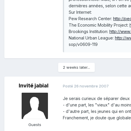
dernières années, selon cette a
Sur Internet:
Pew Research Center:
http://pe
The Economic Mobility Project:
Brookings Institution:
http://www
National Urban League:
http://w
sop/v0609-119
2 weeks later...
Invité jabial
Posté
26 novembre 2007
Je serais curieux de séparer deux 
- d'une part, les "vieux" d'au moin
- d'autre part, les jeunes qui en o
Franchement, je doute que globaleme
Guests