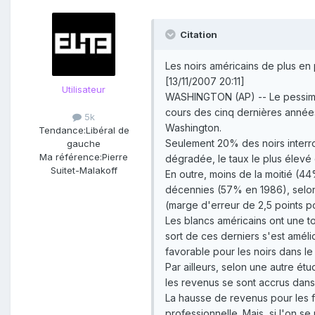
Citation
Les noirs américains de plus en 
[13/11/2007 20:11]
Utilisateur
WASHINGTON (AP) -- Le pessimism
cours des cinq dernières années
5k
Washington.
Tendance:
Libéral de
Seulement 20% des noirs interro
gauche
Ma référence:
Pierre
dégradée, le taux le plus élevé 
Suitet-Malakoff
En outre, moins de la moitié (44
décennies (57% en 1986), selon
(marge d'erreur de 2,5 points po
Les blancs américains ont une to
sort de ces derniers s'est amél
favorable pour les noirs dans le
Par ailleurs, selon une autre ét
les revenus se sont accrus dans 
La hausse de revenus pour les f
professionnelle. Mais, si l'on 