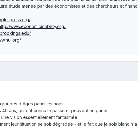
utre étude menée par des économistes et des chercheurs et financée 
ople-press.org/
http://www.economicmobility.org/
.brookings.edu/
ww.nul.org/
groupes d'âges parmi les noirs :
s 40 ans, qui ont connu le passé et peuvent en parler
nt une vision essentiellement fantasmée
nt leur situation se soit dégradée - et le fait que je sois blanc n'a