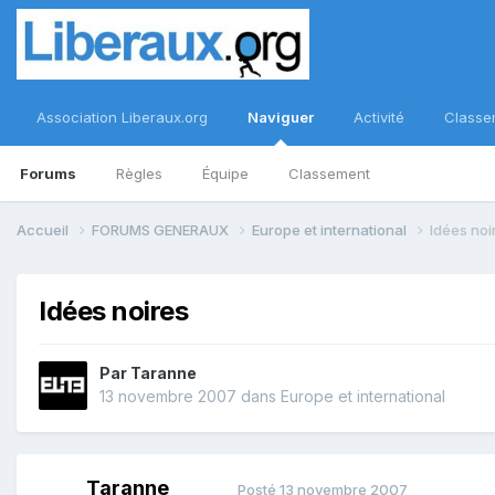
Association Liberaux.org
Naviguer
Activité
Classe
Forums
Règles
Équipe
Classement
Accueil
FORUMS GENERAUX
Europe et international
Idées noi
Idées noires
Par
Taranne
13 novembre 2007
dans
Europe et international
Taranne
Posté
13 novembre 2007