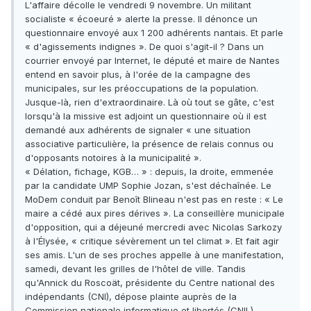
L'affaire décolle le vendredi 9 novembre. Un militant
socialiste « écoeuré » alerte la presse. Il dénonce un
questionnaire envoyé aux 1 200 adhérents nantais. Et parle
« d'agissements indignes ». De quoi s'agit-il ? Dans un
courrier envoyé par Internet, le député et maire de Nantes
entend en savoir plus, à l'orée de la campagne des
municipales, sur les préoccupations de la population.
Jusque-là, rien d'extraordinaire. Là où tout se gâte, c'est
lorsqu'à la missive est adjoint un questionnaire où il est
demandé aux adhérents de signaler « une situation
associative particulière, la présence de relais connus ou
d'opposants notoires à la municipalité ».
« Délation, fichage, KGB… » : depuis, la droite, emmenée
par la candidate UMP Sophie Jozan, s'est déchaînée. Le
MoDem conduit par Benoît Blineau n'est pas en reste : « Le
maire a cédé aux pires dérives ». La conseillère municipale
d'opposition, qui a déjeuné mercredi avec Nicolas Sarkozy
à l'Élysée, « critique sévèrement un tel climat ». Et fait agir
ses amis. L'un de ses proches appelle à une manifestation,
samedi, devant les grilles de l'hôtel de ville. Tandis
qu'Annick du Roscoät, présidente du Centre national des
indépendants (CNI), dépose plainte auprès de la
Commission nationale informatique et libertés (CNIL).