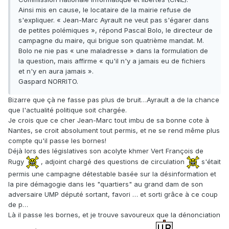
Ainsi mis en cause, le locataire de la mairie refuse de
s'expliquer. « Jean-Marc Ayrault ne veut pas s'égarer dans
de petites polémiques », répond Pascal Bolo, le directeur de
campagne du maire, qui brigue son quatrième mandat. M.
Bolo ne nie pas « une maladresse » dans la formulation de
la question, mais affirme « qu'il n'y a jamais eu de fichiers
et n'y en aura jamais ».
Gaspard NORRITO.
Bizarre que çà ne fasse pas plus de bruit…Ayrault a de la chance
que l'actualité politique soit chargée.
Je crois que ce cher Jean-Marc tout imbu de sa bonne cote à
Nantes, se croit absolument tout permis, et ne se rend même plus
compte qu'il passe les bornes!
Déjà lors des législatives son acolyte khmer Vert François de
Rugy
, adjoint chargé des questions de circulation
s'était
permis une campagne détestable basée sur la désinformation et
la pire démagogie dans les "quartiers" au grand dam de son
adversaire UMP député sortant, favori … et sorti grâce à ce coup
de p…
Là il passe les bornes, et je trouve savoureux que la dénonciation