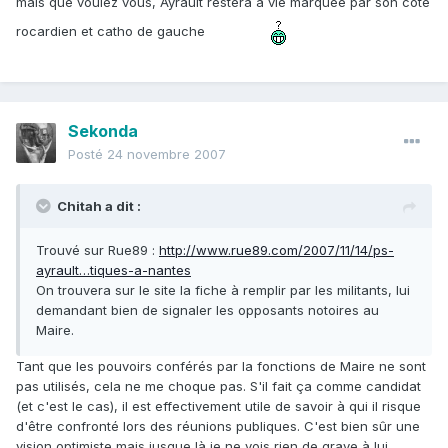
mais que voulez vous, Ayrault restera à vie marquée par son côté
rocardien et catho de gauche
Sekonda
Posté
24 novembre 2007
Chitah a dit :
Trouvé sur Rue89 :
http://www.rue89.com/2007/11/14/ps-
ayrault…tiques-a-nantes
On trouvera sur le site la fiche à remplir par les militants, lui
demandant bien de signaler les opposants notoires au
Maire.
Tant que les pouvoirs conférés par la fonctions de Maire ne sont
pas utilisés, cela ne me choque pas. S'il fait ça comme candidat
(et c'est le cas), il est effectivement utile de savoir à qui il risque
d'être confronté lors des réunions publiques. C'est bien sûr une
vision optimiste mais jusque là je ne vois rien de grave à lui