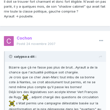
Il doit se trouver fort charmant et donc fort éligible. N'avait-on pas
parlé, il y a quelques mois, de son "shadow cabinet" qui avait fait
rire toute la classe politique, gauche comprise ?
Ayrault -> poubelle.
Cochon
Posté
24 novembre 2007
calypso a dit :
Bizarre que çà ne fasse pas plus de bruit…Ayrault a de la
chance que l'actualité politique soit chargée.
Je crois que ce cher Jean-Marc tout imbu de sa bonne
cote à Nantes, se croit absolument tout permis, et ne se
rend même plus compte qu'il passe les bornes!
Déjà lors des législatives son acolyte khmer Vert François
de Rugy
, adjoint chargé des questions de circulation
s'était permis une campagne détestable basée sur la
désinformation et la pire démagogie dans les "quartiers" au