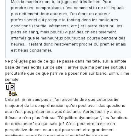
Mais la manière dont tu la juges est très limitée. Pour
prendre une comparaison, c'est comme si tu ne distinguais
pas nettement deux coureurs, l'un étant un coureur
professionnel qui pratique le footing dans les meilleures
conditions (souffle, vêtements, etc.) et l'autre étant nu, les
pieds en sang, mais poursuivi par des chiens tellement
affamés que le malheureux poursuit sa course pendant des
heures… restant donc relativement proche du premier (mais
est hélas condamné).
Ne préjuges pas de ce qui se passe dans ma tete, sur la simple
base de mes écrits sur ce site. Il arrive que ma pensée soit plus
percutante que ce que j'arrive a poser noir sur blanc. Enfin, il me
semble!
Cela dit, je ne sais pas si j'ai raison de dire que cette partie
(majeure) de la compréhension qu'on peut avoir des questions
éco n'est pas présentées aux étudiants. Après tout il y a des
thèses a n'en plus finir sur "l'équilibre dynamique", les "sentiers
de croissance" ou que sais-je? C'est peut etre la mise en
perspéctive de ces cours qui pourraient etre grandement
améliorée, et qui l'est peut etre si on bénéficie de ces