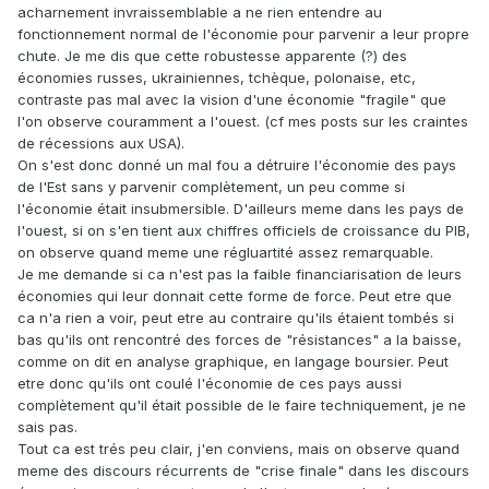
acharnement invraissemblable a ne rien entendre au
fonctionnement normal de l'économie pour parvenir a leur propre
chute. Je me dis que cette robustesse apparente (?) des
économies russes, ukrainiennes, tchèque, polonaise, etc,
contraste pas mal avec la vision d'une économie "fragile" que
l'on observe couramment a l'ouest. (cf mes posts sur les craintes
de récessions aux USA).
On s'est donc donné un mal fou a détruire l'économie des pays
de l'Est sans y parvenir complètement, un peu comme si
l'économie était insubmersible. D'ailleurs meme dans les pays de
l'ouest, si on s'en tient aux chiffres officiels de croissance du PIB,
on observe quand meme une régluartité assez remarquable.
Je me demande si ca n'est pas la faible financiarisation de leurs
économies qui leur donnait cette forme de force. Peut etre que
ca n'a rien a voir, peut etre au contraire qu'ils étaient tombés si
bas qu'ils ont rencontré des forces de "résistances" a la baisse,
comme on dit en analyse graphique, en langage boursier. Peut
etre donc qu'ils ont coulé l'économie de ces pays aussi
complètement qu'il était possible de le faire techniquement, je ne
sais pas.
Tout ca est trés peu clair, j'en conviens, mais on observe quand
meme des discours récurrents de "crise finale" dans les discours