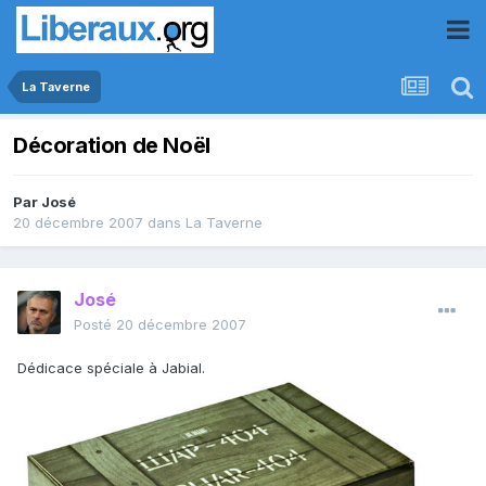
La Taverne
Décoration de Noël
Par
José
20 décembre 2007
dans
La Taverne
José
Posté
20 décembre 2007
Dédicace spéciale à Jabial.