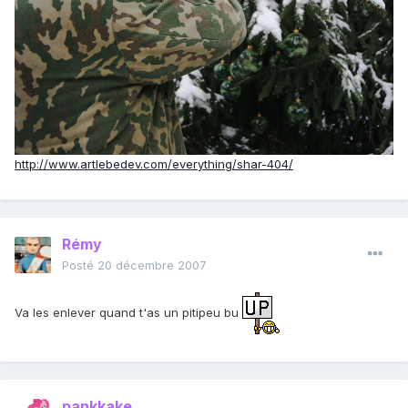
http://www.artlebedev.com/everything/shar-404/
Rémy
Posté
20 décembre 2007
Va les enlever quand t'as un pitipeu bu
pankkake