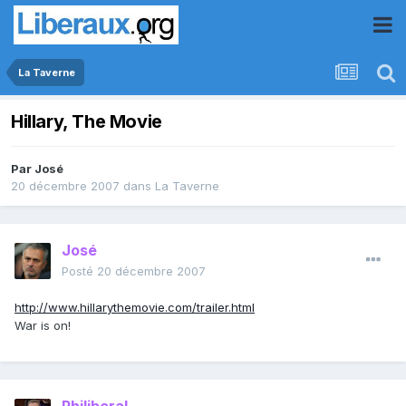
La Taverne
Hillary, The Movie
Par
José
20 décembre 2007
dans
La Taverne
José
Posté
20 décembre 2007
http://www.hillarythemovie.com/trailer.html
War is on!